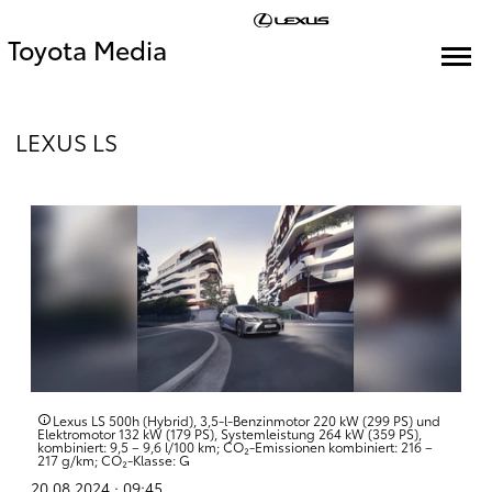
Toyota Media
LEXUS LS
Lexus LS 500h (Hybrid), 3,5-l-Benzinmotor 220 kW (299 PS) und
Elektromotor 132 kW (179 PS), Systemleistung 264 kW (359 PS),
kombiniert: 9,5 – 9,6 l/100 km; CO₂-Emissionen kombiniert: 216 –
217 g/km; CO₂-Klasse: G
20.08.2024 · 09:45