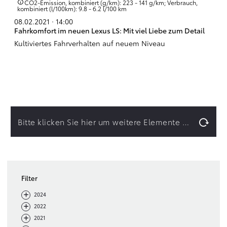
CO2-Emission, kombiniert (g/km): 223 - 141 g/km; Verbrauch,
kombiniert (l/100km): 9.8 - 6.2 l/100 km
08.02.2021 · 14:00
Fahrkomfort im neuen Lexus LS: Mit viel Liebe zum Detail
Kultiviertes Fahrverhalten auf neuem Niveau
Bitte klicken Sie hier um weitere Elemente zu laden.
Filter
-
+
2024
-
+
2022
-
+
2021