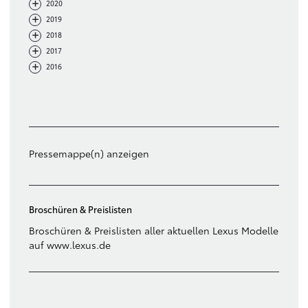
-
+
2020
-
+
2019
-
+
2018
-
+
2017
-
+
2016
Filter löschen
Pressemappe(n) anzeigen
Broschüren & Preislisten
Broschüren & Preislisten aller aktuellen Lexus Modelle
auf www.lexus.de