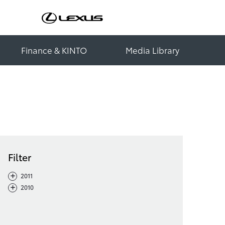
Finance & KINTO
Media Library
Filter
-
+
2011
-
+
2010
Filter löschen