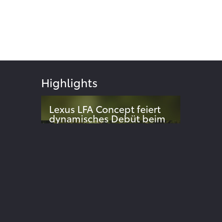
Highlights
Lexus LFA Concept feiert
dynamisches Debüt beim
Goodwood Festival of
024
Speed
Dynamische Weltpremiere des
elektrischen Supersportwagen-
Konzepts überrascht Publikum
ite