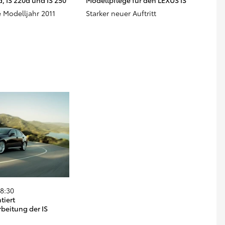
, IS 220d und IS 250
Modellpflege für den LEXUS IS
Modelljahr 2011
Starker neuer Auftritt
18:30
tiert
beitung der IS