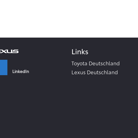
Links
Toyota Deutschland
LinkedIn
Lexus Deutschland
Zahlen & Fakten - Toyota 2
Toyota Collection
Facebook
Toyota Inside
TME Corporate Media Webs
Instagram
Toyota in the world
TMC Global Newsroom
RSS-Feeds
YouTube