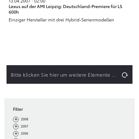
13.04.2007 · 02:00
Lexus auf der AMI Leipzig: Deutschland-Premiere für LS
600h
Einziger Hersteller mit drei Hybrid-Serienmodellen
Bitte klicken Sie hier um weitere Elemente zu laden.
Filter
-
+
2008
-
+
2007
-
+
2006