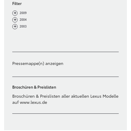
Filter
-
+
2009
-
+
2004
-
+
2003
Filter löschen
Pressemappe(n) anzeigen
Broschüren & Preislisten
Broschüren & Preislisten aller aktuellen Lexus Modelle
auf www.lexus.de