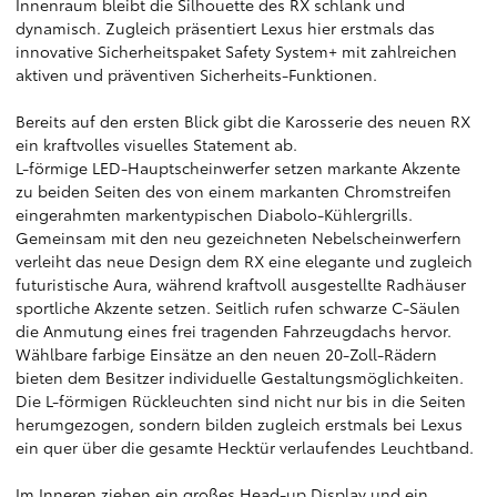
Innenraum bleibt die Silhouette des RX schlank und
dynamisch. Zugleich präsentiert Lexus hier erstmals das
innovative Sicherheitspaket Safety System+ mit zahlreichen
aktiven und präventiven Sicherheits-Funktionen.
Bereits auf den ersten Blick gibt die Karosserie des neuen RX
ein kraftvolles visuelles Statement ab.
L-förmige LED-Hauptscheinwerfer setzen markante Akzente
zu beiden Seiten des von einem markanten Chromstreifen
eingerahmten markentypischen Diabolo-Kühlergrills.
Gemeinsam mit den neu gezeichneten Nebelscheinwerfern
verleiht das neue Design dem RX eine elegante und zugleich
futuristische Aura, während kraftvoll ausgestellte Radhäuser
sportliche Akzente setzen. Seitlich rufen schwarze C-Säulen
die Anmutung eines frei tragenden Fahrzeugdachs hervor.
Wählbare farbige Einsätze an den neuen 20-Zoll-Rädern
bieten dem Besitzer individuelle Gestaltungsmöglichkeiten.
Die L-förmigen Rückleuchten sind nicht nur bis in die Seiten
herumgezogen, sondern bilden zugleich erstmals bei Lexus
ein quer über die gesamte Hecktür verlaufendes Leuchtband.
Im Inneren ziehen ein großes Head-up Display und ein