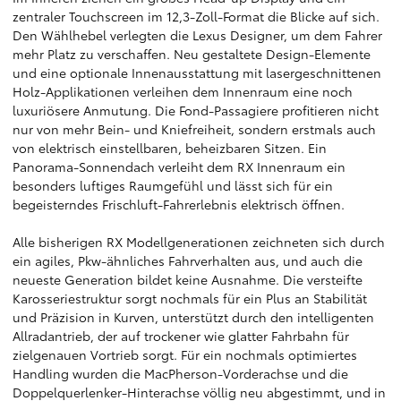
zentraler Touchscreen im 12,3-Zoll-Format die Blicke auf sich.
Den Wählhebel verlegten die Lexus Designer, um dem Fahrer
mehr Platz zu verschaffen. Neu gestaltete Design-Elemente
und eine optionale Innenausstattung mit lasergeschnittenen
Holz-Applikationen verleihen dem Innenraum eine noch
luxuriösere Anmutung. Die Fond-Passagiere profitieren nicht
nur von mehr Bein- und Kniefreiheit, sondern erstmals auch
von elektrisch einstellbaren, beheizbaren Sitzen. Ein
Panorama-Sonnendach verleiht dem RX Innenraum ein
besonders luftiges Raumgefühl und lässt sich für ein
begeisterndes Frischluft-Fahrerlebnis elektrisch öffnen.
Alle bisherigen RX Modellgenerationen zeichneten sich durch
ein agiles, Pkw-ähnliches Fahrverhalten aus, und auch die
neueste Generation bildet keine Ausnahme. Die versteifte
Karosseriestruktur sorgt nochmals für ein Plus an Stabilität
und Präzision in Kurven, unterstützt durch den intelligenten
Allradantrieb, der auf trockener wie glatter Fahrbahn für
zielgenauen Vortrieb sorgt. Für ein nochmals optimiertes
Handling wurden die MacPherson-Vorderachse und die
Doppelquerlenker-Hinterachse völlig neu abgestimmt, und in