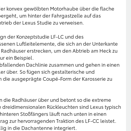
ur der konvex gewölbten Motorhaube über die flache
ergeht, um hinter der Fahrgastzelle auf das
trieb der Lexus Studie zu verweisen.
sign der Konzeptstudie LF-LC und des
senen Luftleitelemente, die sich an der Unterkante
en Radhäuser erstrecken, um den Abtrieb am Heck zu
r ein Beispiel.
 abfallenden Dachlinie zusammen und gehen in einen
er über. So fügen sich gestalterische und
m die ausgeprägte Coupé-Form der Karosserie zu
in die Radhäuser über und betont so die extreme
Die dreidimensionalen Rückleuchten sind Lexus typisch
interen Stoßfängers läuft nach unten in einen
trag zur hervorragenden Traktion des LF-CC leistet.
llig in die Dachantenne integriert.