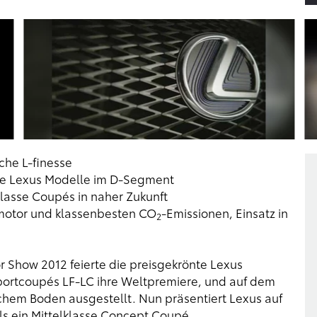
che L-finesse
ige Lexus Modelle im D-Segment
klasse Coupés in naher Zukunft
inmotor und klassenbesten CO
-Emissionen, Einsatz in
2
or Show 2012 feierte die preisgekrönte Lexus
portcoupés LF-LC ihre Weltpremiere, und auf dem
chem Boden ausgestellt. Nun präsentiert Lexus auf
s ein Mittelklasse Concept Coupé.