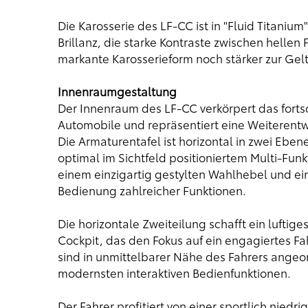
Die Karosserie des LF-CC ist in "Fluid Titanium
Brillanz, die starke Kontraste zwischen hellen
markante Karosserieform noch stärker zur Gel
Innenraumgestaltung
Der Innenraum des LF-CC verkörpert das forts
Automobile und repräsentiert eine Weiterent
Die Armaturentafel ist horizontal in zwei Eben
optimal im Sichtfeld positioniertem Multi-Fun
einem einzigartig gestylten Wahlhebel und ei
Bedienung zahlreicher Funktionen.
Die horizontale Zweiteilung schafft ein lufti
Cockpit, das den Fokus auf ein engagiertes Fa
sind in unmittelbarer Nähe des Fahrers ange
modernsten interaktiven Bedienfunktionen.
Der Fahrer profitiert von einer sportlich niedr