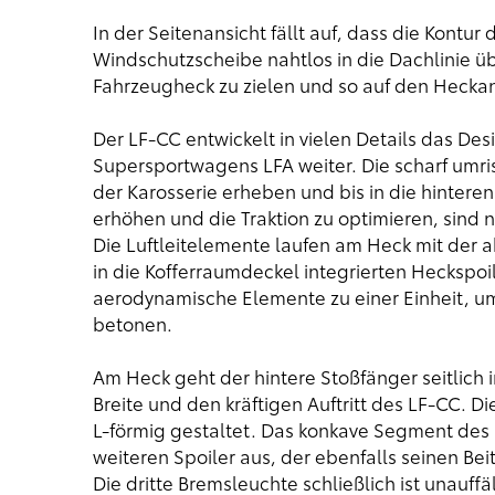
In der Seitenansicht fällt auf, dass die Kont
Windschutzscheibe nahtlos in die Dachlinie üb
Fahrzeugheck zu zielen und so auf den Heckan
Der LF-CC entwickelt in vielen Details das De
Supersportwagens LFA weiter. Die scharf umris
der Karosserie erheben und bis in die hinter
erhöhen und die Traktion zu optimieren, sind nu
Die Luftleitelemente laufen am Heck mit der
in die Kofferraumdeckel integrierten Heckspoil
aerodynamische Elemente zu einer Einheit, u
betonen.
Am Heck geht der hintere Stoßfänger seitlich 
Breite und den kräftigen Auftritt des LF-CC. 
L-förmig gestaltet. Das konkave Segment des h
weiteren Spoiler aus, der ebenfalls seinen Bei
Die dritte Bremsleuchte schließlich ist unauffä