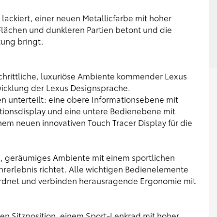
" lackiert, einer neuen Metallicfarbe mit hoher
 Flächen und dunkleren Partien betont und die
tung bringt.
chrittliche, luxuriöse Ambiente kommender Lexus
wicklung der Lexus Designsprache.
en unterteilt: eine obere Informationsebene mit
ktionsdisplay und eine untere Bedienebene mit
nem neuen innovativen Touch Tracer Display für die
ges, geräumiges Ambiente mit einem sportlichen
hrerlebnis richtet. Alle wichtigen Bedienelemente
ordnet und verbinden herausragende Ergonomie mit
igen Sitzposition, einem Sport-Lenkrad mit hoher