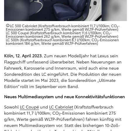
LC 500 Cabriolet (Kraftstoffverbrauch kombiniert 11,7 l/100km; CO₂-
Emissionen kombiniert 275 g/km, Werte gemäß WLTP-Prüfverfahren)
LC 500 Coupé (Kraftstoffverbrauch kombiniert 11,6 l/100km; CO₂-
Emissionen kombiniert 262 g/km, Werte gemäß WLTP-Prüfverfahren)
LC 500h (Kraftstoffverbrauch kombiniert 8,1 l/100km; CO₂-Emissionen
kombiniert 184 g/km, Werte gemäß WLTP-Prüfverfahren)
Köln, 12. April 2023.
Zum neuen Modelljahr hat Lexus sein
Flaggschiff umfassend überarbeitet. Neben Neuerungen an
Fahrwerk, Karosserie und Innenraum, wird auch eine neue
Sonderedition des LC eingeführt. Die Produktion der neuen
Modelle startet im Mai 2023, die Sonderedition „Ultimate
Edition“ rollt im September vom Band.
Neues Multimediasystem und neue Konnektivitätsfunktionen
Sowohl
LC Coupé
und
LC Cabriolet
(Kraftstoffverbrauch
kombiniert 11,7 l/100km; CO
-Emissionen kombiniert 275
2
g/km, Werte gemäß WLTP-Prüfverfahren) fahren künftig mit
neuem Multimediasystem vor. Statt des bisherigen 10-Zoll-