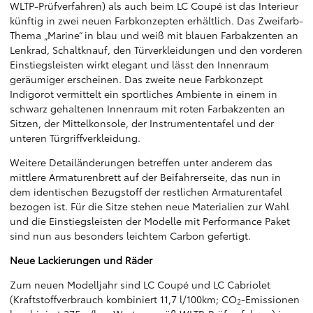
WLTP-Prüfverfahren) als auch beim LC Coupé ist das Interieur
künftig in zwei neuen Farbkonzepten erhältlich. Das Zweifarb-
Thema „Marine“ in blau und weiß mit blauen Farbakzenten an
Lenkrad, Schaltknauf, den Türverkleidungen und den vorderen
Einstiegsleisten wirkt elegant und lässt den Innenraum
geräumiger erscheinen. Das zweite neue Farbkonzept
Indigorot vermittelt ein sportliches Ambiente in einem in
schwarz gehaltenen Innenraum mit roten Farbakzenten an
Sitzen, der Mittelkonsole, der Instrumententafel und der
unteren Türgriffverkleidung.
Weitere Detailänderungen betreffen unter anderem das
mittlere Armaturenbrett auf der Beifahrerseite, das nun in
dem identischen Bezugstoff der restlichen Armaturentafel
bezogen ist. Für die Sitze stehen neue Materialien zur Wahl
und die Einstiegsleisten der Modelle mit Performance Paket
sind nun aus besonders leichtem Carbon gefertigt.
Neue Lackierungen und Räder
Zum neuen Modelljahr sind LC Coupé und LC Cabriolet
(Kraftstoffverbrauch kombiniert 11,7 l/100km; CO
-Emissionen
2