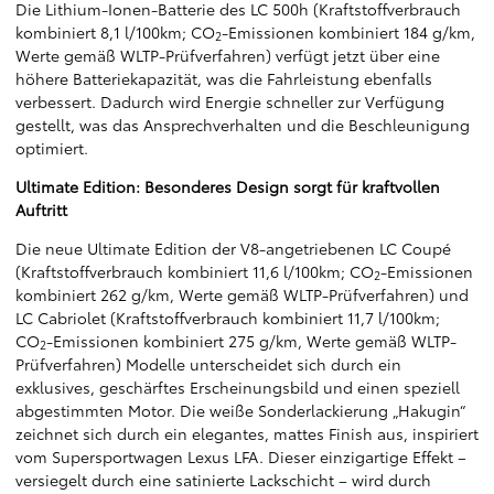
Die Lithium-Ionen-Batterie des LC 500h (Kraftstoffverbrauch
kombiniert 8,1 l/100km; CO
-Emissionen kombiniert 184 g/km,
2
Werte gemäß WLTP-Prüfverfahren) verfügt jetzt über eine
höhere Batteriekapazität, was die Fahrleistung ebenfalls
verbessert. Dadurch wird Energie schneller zur Verfügung
gestellt, was das Ansprechverhalten und die Beschleunigung
optimiert.
Ultimate Edition: Besonderes Design sorgt für kraftvollen
Auftritt
Die neue Ultimate Edition der V8-angetriebenen LC Coupé
(Kraftstoffverbrauch kombiniert 11,6 l/100km; CO
-Emissionen
2
kombiniert 262 g/km, Werte gemäß WLTP-Prüfverfahren) und
LC Cabriolet (Kraftstoffverbrauch kombiniert 11,7 l/100km;
CO
-Emissionen kombiniert 275 g/km, Werte gemäß WLTP-
2
Prüfverfahren) Modelle unterscheidet sich durch ein
exklusives, geschärftes Erscheinungsbild und einen speziell
abgestimmten Motor. Die weiße Sonderlackierung „Hakugin“
zeichnet sich durch ein elegantes, mattes Finish aus, inspiriert
vom Supersportwagen Lexus LFA. Dieser einzigartige Effekt –
versiegelt durch eine satinierte Lackschicht – wird durch