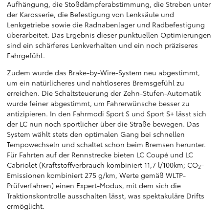
Aufhängung, die Stoßdämpferabstimmung, die Streben unter
der Karosserie, die Befestigung von Lenksäule und
Lenkgetriebe sowie die Radnabenlager und Radbefestigung
überarbeitet. Das Ergebnis dieser punktuellen Optimierungen
sind ein schärferes Lenkverhalten und ein noch präziseres
Fahrgefühl.
Zudem wurde das Brake-by-Wire-System neu abgestimmt,
um ein natürlicheres und nahtloseres Bremsgefühl zu
erreichen. Die Schaltsteuerung der Zehn-Stufen-Automatik
wurde feiner abgestimmt, um Fahrerwünsche besser zu
antizipieren. In den Fahrmodi Sport S und Sport S+ lässt sich
der LC nun noch sportlicher über die Straße bewegen. Das
System wählt stets den optimalen Gang bei schnellen
Tempowechseln und schaltet schon beim Bremsen herunter.
Für Fahrten auf der Rennstrecke bieten LC Coupé und LC
Cabriolet (Kraftstoffverbrauch kombiniert 11,7 l/100km; CO
-
2
Emissionen kombiniert 275 g/km, Werte gemäß WLTP-
Prüfverfahren) einen Expert-Modus, mit dem sich die
Traktionskontrolle ausschalten lässt, was spektakuläre Drifts
ermöglicht.