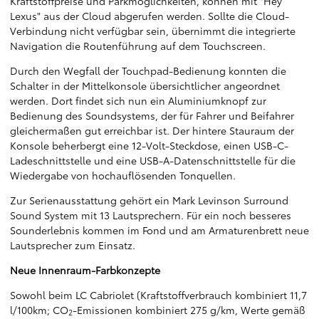
Kraftstoffpreise und Parkmöglichkeiten, können mit "Hey
Lexus" aus der Cloud abgerufen werden. Sollte die Cloud-
Verbindung nicht verfügbar sein, übernimmt die integrierte
Navigation die Routenführung auf dem Touchscreen.
Durch den Wegfall der Touchpad-Bedienung konnten die
Schalter in der Mittelkonsole übersichtlicher angeordnet
werden. Dort findet sich nun ein Aluminiumknopf zur
Bedienung des Soundsystems, der für Fahrer und Beifahrer
gleichermaßen gut erreichbar ist. Der hintere Stauraum der
Konsole beherbergt eine 12-Volt-Steckdose, einen USB-C-
Ladeschnittstelle und eine USB-A-Datenschnittstelle für die
Wiedergabe von hochauflösenden Tonquellen.
Zur Serienausstattung gehört ein Mark Levinson Surround
Sound System mit 13 Lautsprechern. Für ein noch besseres
Sounderlebnis kommen im Fond und am Armaturenbrett neue
Lautsprecher zum Einsatz.
Neue Innenraum-Farbkonzepte
Sowohl beim LC Cabriolet (Kraftstoffverbrauch kombiniert 11,7
l/100km; CO
-Emissionen kombiniert 275 g/km, Werte gemäß
2