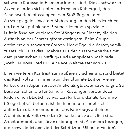
schwarze Karosserie-Elemente kontrastiert. Diese schwarzen
Akzente finden sich unter anderem am Kühlergrill, den
Scheinwerfereinfassungen, den Stoßfängern, den
Außenspiegeln sowie der Abdeckung an den Heckleuchten
und der Auspuffblende. Erstmals kommen spezielle
Lufteinlässe am vorderen Stoßfänger zum Einsatz, die den
Auftrieb an der Fahrzeugfront verringern. Beim Coupé
optimiert ein schwarzer Carbon-Heckflügel die Aerodynamik
zusätzlich. Er ist das Ergebnis aus der Zusammenarbeit mit
dem japanischen Kunstflug- und Rennpiloten Yoshihide
„Yoshi“ Muroya, Red Bull Air Race Weltmeister von 2017.
Einen weiteren Kontrast zum äußeren Erscheinungsbild bietet
das Kachi-Blau im Innenraum der Ultimate Edition – eine
Farbe, die in Japan seit der Antike als glückverheißend gilt. So
besaßen schon die für Samurai-Rüstungen verwendeten
Fäden einen bläulich-schwarzen Farbton, der als Kachi-iro
(„Siegerfarbe“) bekannt ist. Im Innenraum findet sich
außerdem die Seriennummer des Fahrzeugs auf einer
Aluminiumplakette vor dem Schaltknauf. Zusätzlich sind
Armaturenbrett und Türverkleidungen mit Alcantara bezogen,
die Schwellerleisten ziert der Schriftzug „Ultimate Edition“.