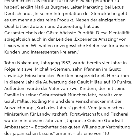
Persönlichkeit als Partner für unsere Marke gefunden zu
haben“, erklärt Markus Burgmer, Leiter Marketing bei Lexus
Deutschland. „In seiner Interpretation der Sterneküche geht
es um mehr als das reine Produkt. Neben der einzigartigen
Qualität bei Zutaten und Zubereitung hat das
Gesamterlebnis der Gäste höchste Priorität. Diese Mentalität
spiegelt sich auch in der Leitidee „Experience Amazing“ von
Lexus wider: Wir wollen unvergessliche Erlebnisse für unsere
Kunden und Interessenten kreieren.“
Tohru Nakamura, Jahrgang 1983, wurde bereits vier Jahre in
Folge mit zwei Michelin-Sternen, zehn Pfannen im Gusto
sowie 4,5 Feinschmecker-Punkten ausgezeichnet. Hinzu kam
in diesem Jahr die Aufwertung des Gault Millau auf 19 Punkte.
Außerdem wurde der Vater von zwei Kindern, der mit seiner
Familie in seiner Geburtsstadt München lebt, bereits vom
Gault Millau, Rolling Pin und dem Feinschmecker mit der
Auszeichnung „Koch des Jahres“ geehrt. Vom japanischen
Ministerium für Landwirtschaft, Forstwirtschaft und Fischerei
wurde er in diesem Jahr zum „Japanese Cuisine Goodwill
Ambassador – Botschafter des guten Willens zur Verbreitung
des japanischen Essens“ ernannt – als eine von 110