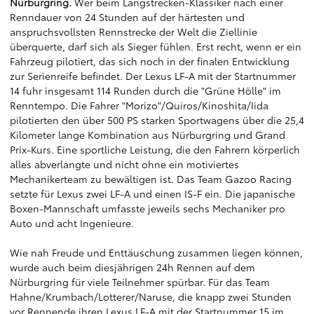
Nürburgring.
Wer beim Langstrecken-Klassiker nach einer
Renndauer von 24 Stunden auf der härtesten und
anspruchsvollsten Rennstrecke der Welt die Ziellinie
überquerte, darf sich als Sieger fühlen. Erst recht, wenn er ein
Fahrzeug pilotiert, das sich noch in der finalen Entwicklung
zur Serienreife befindet. Der Lexus LF-A mit der Startnummer
14 fuhr insgesamt 114 Runden durch die "Grüne Hölle" im
Renntempo. Die Fahrer "Morizo"/Quiros/Kinoshita/Iida
pilotierten den über 500 PS starken Sportwagens über die 25,4
Kilometer lange Kombination aus Nürburgring und Grand
Prix-Kurs. Eine sportliche Leistung, die den Fahrern körperlich
alles abverlangte und nicht ohne ein motiviertes
Mechanikerteam zu bewältigen ist. Das Team Gazoo Racing
setzte für Lexus zwei LF-A und einen IS-F ein. Die japanische
Boxen-Mannschaft umfasste jeweils sechs Mechaniker pro
Auto und acht Ingenieure.
Wie nah Freude und Enttäuschung zusammen liegen können,
wurde auch beim diesjährigen 24h Rennen auf dem
Nürburgring für viele Teilnehmer spürbar. Für das Team
Hahne/Krumbach/Lotterer/Naruse, die knapp zwei Stunden
vor Rennende ihren Lexus LF-A mit der Startnummer 15 im