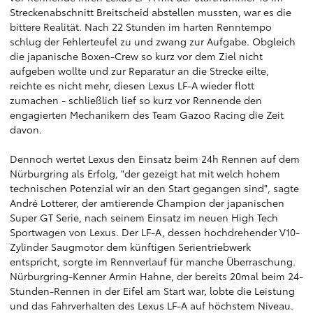
Streckenabschnitt Breitscheid abstellen mussten, war es die
bittere Realität. Nach 22 Stunden im harten Renntempo
schlug der Fehlerteufel zu und zwang zur Aufgabe. Obgleich
die japanische Boxen-Crew so kurz vor dem Ziel nicht
aufgeben wollte und zur Reparatur an die Strecke eilte,
reichte es nicht mehr, diesen Lexus LF-A wieder flott
zumachen - schließlich lief so kurz vor Rennende den
engagierten Mechanikern des Team Gazoo Racing die Zeit
davon.
Dennoch wertet Lexus den Einsatz beim 24h Rennen auf dem
Nürburgring als Erfolg, "der gezeigt hat mit welch hohem
technischen Potenzial wir an den Start gegangen sind", sagte
André Lotterer, der amtierende Champion der japanischen
Super GT Serie, nach seinem Einsatz im neuen High Tech
Sportwagen von Lexus. Der LF-A, dessen hochdrehender V10-
Zylinder Saugmotor dem künftigen Serientriebwerk
entspricht, sorgte im Rennverlauf für manche Überraschung.
Nürburgring-Kenner Armin Hahne, der bereits 20mal beim 24-
Stunden-Rennen in der Eifel am Start war, lobte die Leistung
und das Fahrverhalten des Lexus LF-A auf höchstem Niveau.