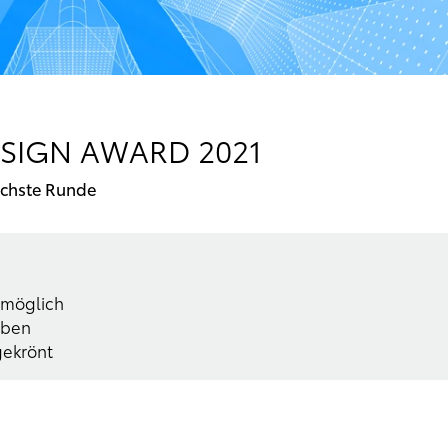
ESIGN AWARD 2021
ächste Runde
 möglich
eben
gekrönt