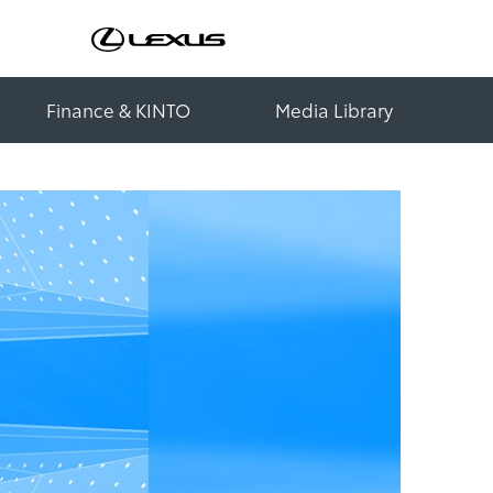
Finance & KINTO
Media Library