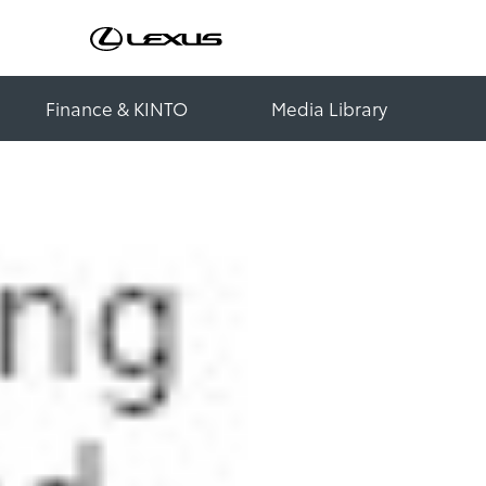
Finance & KINTO
Media Library