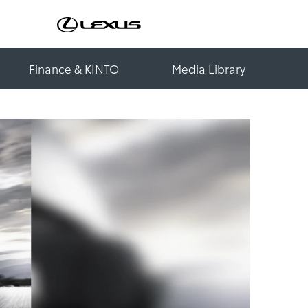
Finance & KINTO
Media Library