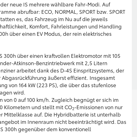
h der neue IS mehrere wählbare Fahr-Modi. Auf
rogramme abrufbar: ECO, NORMAL, SPORT bzw. SPORT
atten es, das Fahrzeug im Nu auf die jeweils
aftlichkeit, Komfort, Fahrleistungen und Handling
00h über einen EV Modus, der rein elektrisches
 IS 300h über einen kraftvollen Elektromotor mit 105
inder-Atkinson-Benzintriebwerk mit 2,5 Litern
nziner arbeitet dank des D-4S Einspritzsystems, der
r Abgasrückführung äußerst effizient. Insgesamt
ung von 164 kW (223 PS), die über das stufenlose
ragen wird.
 von 0 auf 100 km/h. Zugleich begnügt er sich im
100 Kilometern und stellt mit CO
-Emissionen von nur
2
 Mittelklasse auf. Die Hybridbatterie ist unterhalb
angebot im Innenraum nicht beeinträchtigt wird. Das
m IS 300h gegenüber dem konventionell