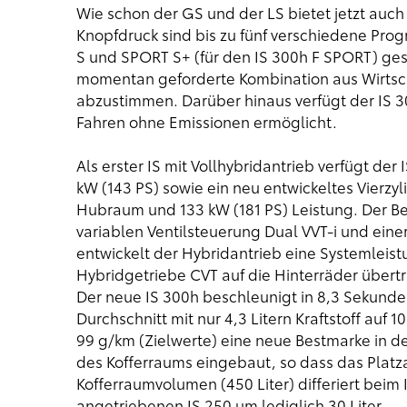
Wie schon der GS und der LS bietet jetzt auc
Knopfdruck sind bis zu fünf verschiedene P
S und SPORT S+ (für den IS 300h F SPORT) gest
momentan geforderte Kombination aus Wirtsch
abzustimmen. Darüber hinaus verfügt der IS 3
Fahren ohne Emissionen ermöglicht.
Als erster IS mit Vollhybridantrieb verfügt der
kW (143 PS) sowie ein neu entwickeltes Vierzyl
Hubraum und 133 kW (181 PS) Leistung. Der Be
variablen Ventilsteuerung Dual VVT-i und eine
entwickelt der Hybridantrieb eine Systemleist
Hybridgetriebe CVT auf die Hinterräder übert
Der neue IS 300h beschleunigt in 8,3 Sekunden
Durchschnitt mit nur 4,3 Litern Kraftstoff auf 
99 g/km (Zielwerte) eine neue Bestmarke in der
des Kofferraums eingebaut, so dass das Platz
Kofferraumvolumen (450 Liter) differiert bei
angetriebenen IS 250 um lediglich 30 Liter.