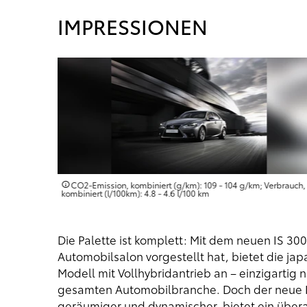
IMPRESSIONEN
erbrauch,
CO2-Emission, kombiniert (g/km): 109 - 104 g/km; Verbrauch,
kombiniert (l/100km): 4.8 - 4.6 l/100 km
Die Palette ist komplett: Mit dem neuen IS 3
Automobilsalon vorgestellt hat, bietet die ja
Modell mit Vollhybridantrieb an – einzigartig
gesamten Automobilbranche. Doch der neue IS
geräumiger und dynamischer, bietet ein überaus