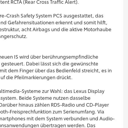
ent RCTA (Rear Cross Traffic Alert).
Pre-Crash Safety System PCS ausgestattet, das
nd Gefahrensituationen erkennt und somit hilft,
iestruktur, acht Airbags und die aktive Motorhaube
ängerschutz.
neuen IS wird über berührungsempfindliche
 gesteuert. Dabei lässt sich die gewünschte
it dem Finger über das Bedienfeld streicht, es in
uf die Pfeilmarkierungen drückt.
ultimedia-Systeme zur Wahl: das Lexus Display
nssystem. Beide Systeme nutzen dasselbe
 Darüber hinaus zählen RDS-Radio und CD-Player
ooth-Freisprechfunktion zum Serienumfang. Via
Smartphones mit dem System verbunden und Audio-
tionsanwendungen übertragen werden. Das