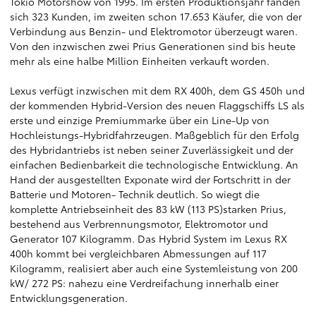
Tokio Motorshow von 1995. Im ersten Produktionsjahr fanden
sich 323 Kunden, im zweiten schon 17.653 Käufer, die von der
Verbindung aus Benzin- und Elektromotor überzeugt waren.
Von den inzwischen zwei Prius Generationen sind bis heute
mehr als eine halbe Million Einheiten verkauft worden.
Lexus verfügt inzwischen mit dem RX 400h, dem GS 450h und
der kommenden Hybrid-Version des neuen Flaggschiffs LS als
erste und einzige Premiummarke über ein Line-Up von
Hochleistungs-Hybridfahrzeugen. Maßgeblich für den Erfolg
des Hybridantriebs ist neben seiner Zuverlässigkeit und der
einfachen Bedienbarkeit die technologische Entwicklung. An
Hand der ausgestellten Exponate wird der Fortschritt in der
Batterie und Motoren- Technik deutlich. So wiegt die
komplette Antriebseinheit des 83 kW (113 PS)starken Prius,
bestehend aus Verbrennungsmotor, Elektromotor und
Generator 107 Kilogramm. Das Hybrid System im Lexus RX
400h kommt bei vergleichbaren Abmessungen auf 117
Kilogramm, realisiert aber auch eine Systemleistung von 200
kW/ 272 PS: nahezu eine Verdreifachung innerhalb einer
Entwicklungsgeneration.