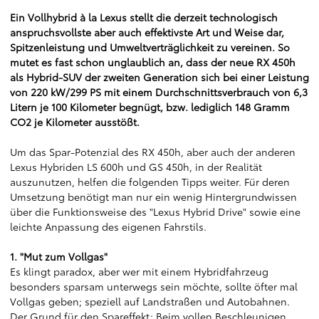
Ein Vollhybrid à la Lexus stellt die derzeit technologisch
anspruchsvollste aber auch effektivste Art und Weise dar,
Spitzenleistung und Umweltverträglichkeit zu vereinen. So
mutet es fast schon unglaublich an, dass der neue RX 450h
als Hybrid-SUV der zweiten Generation sich bei einer Leistung
von 220 kW/299 PS mit einem Durchschnittsverbrauch von 6,3
Litern je 100 Kilometer begnügt, bzw. lediglich 148 Gramm
CO2 je Kilometer ausstößt.
Um das Spar-Potenzial des RX 450h, aber auch der anderen
Lexus Hybriden LS 600h und GS 450h, in der Realität
auszunutzen, helfen die folgenden Tipps weiter. Für deren
Umsetzung benötigt man nur ein wenig Hintergrundwissen
über die Funktionsweise des "Lexus Hybrid Drive" sowie eine
leichte Anpassung des eigenen Fahrstils.
1. "Mut zum Vollgas"
Es klingt paradox, aber wer mit einem Hybridfahrzeug
besonders sparsam unterwegs sein möchte, sollte öfter mal
Vollgas geben; speziell auf Landstraßen und Autobahnen.
Der Grund für den Spareffekt: Beim vollen Beschleunigen