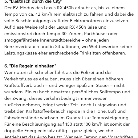
5. "Elektrisch durch die City"
Der EV-Modus des Lexus RX 450h erlaubt es, bis zu einem
Tempo von ca. 42 km/h rein elektrisch zu fahren und dabei die
volle Beschleunigungskraft der Elektromotoren einzusetzen.
Auf diese Weise rollt der Lexus RX 450h leise und
emissionsfrei durch Tempo 30-Zonen, Parkhäuser oder
smoggefährdete Innenstadtbereiche – ohne jeden
Benzinverbrauch und in Situationen, wo Wettbewerber seiner
Leistungsklasse eher erschreckende Trinksitten offenbaren.
6. "Die Regeln einhalten"
Wer notorisch schneller fährt als die Polizei und der
Verkehrsfluss es erlauben, muss sich über einen höheren
Kraftstoffverbrauch – und weniger Spaß am Steuer – nicht
wundern. Ein zu hoch gesetztes persönliches Solltempo und
der Zwang, dieses verkehrsbedingt immer wieder
zurückzunehmen, bringt weder Zeit- noch Lustgewinn und
treibt den Kraftstoffverbrauch rapide in die Höhe. Luft und
Fahrwiderstände wachsen im Quadrat zur Temposteigerung.
Für eine Beschleunigung auf 150 statt 100 km/h ist somit der
doppelte Energieeinsatz nötig – ganz gleich, welche
Antriebsart das Auto besitzt. Wer sein Tempo den Vorschriften