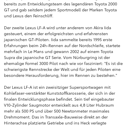
bereits zum Entwicklungsteam des legendären Toyota 2000
GT und gab seitdem jedem Sportmodell der Marken Toyota
und Lexus den Feinschliff.
Der zweite Lexus LF-A wird unter anderem von Akira Iida
gesteuert, einem der erfolgreichsten und erfahrensten
japanischen GT-Piloten. Iida sammelte bereits 1995 erste
Erfahrungen beim 24h-Rennen auf der Nordschleife, startete
mehrfach in Le Mans und gewann 2002 auf einem Toyota
Supra die japanische GT Serie. Vom Nürburgring ist der
ehemalige Formel 3000 Pilot nach wie vor fasziniert: "Es ist die
schwierigste Rennstrecke der Welt und für jeden Piloten eine
besondere Herausforderung, hier im Rennen zu bestehen."
Der Lexus LF-A ist ein zweisitziger Supersportwagen mit
Kohlefaser-verstärkter Kunststoffkarosserie, der sich in der
finalen Entwicklungsphase befindet. Sein tief eingebauter
V10-Zylinder Saugmotor entwickelt aus 4,8 Liter Hubraum
mehr als 500 PS und über 500 Newtonmeter maximales
Drehmoment. Das in Transaxle-Bauweise direkt an der
Hinterachse platzierte Getriebe und ins Heck verlegte