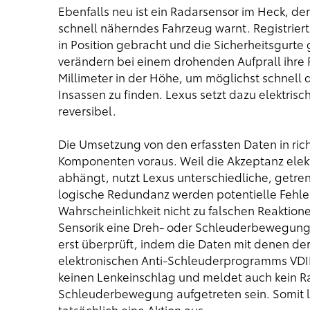
Ebenfalls neu ist ein Radarsensor im Heck, de
schnell näherndes Fahrzeug warnt. Registrier
in Position gebracht und die Sicherheitsgurte 
verändern bei einem drohenden Aufprall ihre P
Millimeter in der Höhe, um möglichst schnell d
Insassen zu finden. Lexus setzt dazu elektrisc
reversibel.
Die Umsetzung von den erfassten Daten in rich
Komponenten voraus. Weil die Akzeptanz elek
abhängt, nutzt Lexus unterschiedliche, getre
logische Redundanz werden potentielle Fehler
Wahrscheinlichkeit nicht zu falschen Reaktio
Sensorik eine Dreh- oder Schleuderbewegung 
erst überprüft, indem die Daten mit denen d
elektronischen Anti-Schleuderprogramms VDIM
keinen Lenkeinschlag und meldet auch kein R
Schleuderbewegung aufgetreten sein. Somit lö
tatsächlich eine Aktion aus.