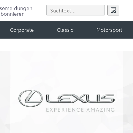
ssemeldungen
abonnieren
Corporate
Classic
Motorsport