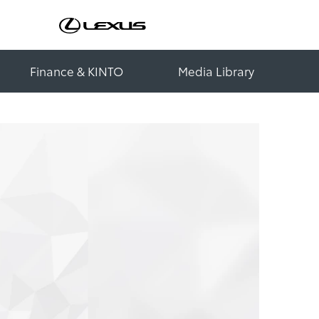
Finance & KINTO
Media Library