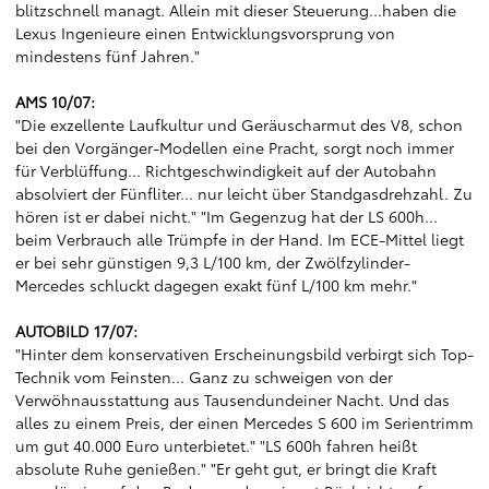
blitzschnell managt. Allein mit dieser Steuerung...haben die
Lexus Ingenieure einen Entwicklungsvorsprung von
mindestens fünf Jahren."
AMS 10/07:
"Die exzellente Laufkultur und Geräuscharmut des V8, schon
bei den Vorgänger-Modellen eine Pracht, sorgt noch immer
für Verblüffung... Richtgeschwindigkeit auf der Autobahn
absolviert der Fünfliter... nur leicht über Standgasdrehzahl. Zu
hören ist er dabei nicht." "Im Gegenzug hat der LS 600h...
beim Verbrauch alle Trümpfe in der Hand. Im ECE-Mittel liegt
er bei sehr günstigen 9,3 L/100 km, der Zwölfzylinder-
Mercedes schluckt dagegen exakt fünf L/100 km mehr."
AUTOBILD 17/07:
"Hinter dem konservativen Erscheinungsbild verbirgt sich Top-
Technik vom Feinsten... Ganz zu schweigen von der
Verwöhnausstattung aus Tausendundeiner Nacht. Und das
alles zu einem Preis, der einen Mercedes S 600 im Serientrimm
um gut 40.000 Euro unterbietet." "LS 600h fahren heißt
absolute Ruhe genießen." "Er geht gut, er bringt die Kraft