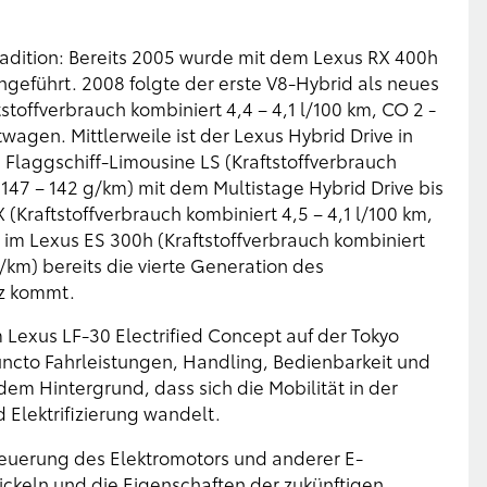
Tradition: Bereits 2005 wurde mit dem Lexus RX 400h
geführt. 2008 folgte der erste V8-Hybrid als neues
stoffverbrauch kombiniert 4,4 – 4,1 l/100 km, CO 2 -
agen. Mittlerweile ist der Lexus Hybrid Drive in
n Flaggschiff-Limousine LS (Kraftstoffverbrauch
 147 – 142 g/km) mit dem Multistage Hybrid Drive bis
Kraftstoffverbrauch kombiniert 4,5 – 4,1 l/100 km,
 im Lexus ES 300h (Kraftstoffverbrauch kombiniert
g/km) bereits die vierte Generation des
tz kommt.
em Lexus LF-30 Electrified Concept auf der Tokyo
uncto Fahrleistungen, Handling, Bedienbarkeit und
dem Hintergrund, dass sich die Mobilität in der
 Elektrifizierung wandelt.
Steuerung des Elektromotors und anderer E-
ckeln und die Eigenschaften der zukünftigen