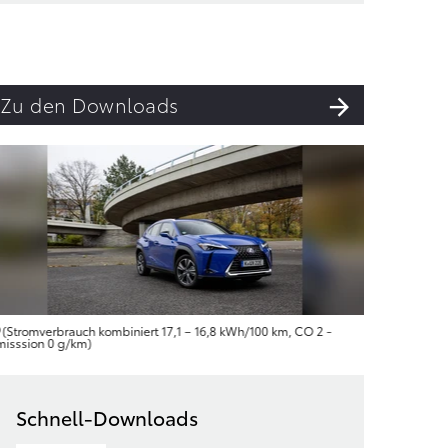
Zu den Downloads
(Stromverbrauch kombiniert 17,1 – 16,8 kWh/100 km, CO 2 -
(Stromve
misssion 0 g/km)
Emisssion 
Schnell-Downloads