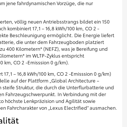
 um jene fahrdynamischen Vorzüge, die nur
rten, völlig neuen Antriebsstrangs bildet ein 150
ch kombiniert 17,1 – 16,8 kWh/100 km, CO 2 -
ekte Beschleunigung ermöglicht. Die Energie liefert
tterie, die unter dem Fahrzeugboden platziert
 zu 400 Kilometern* (NEFZ), was je Bereifung und
Kilometern* im WLTP-Zyklus entspricht
00 km, CO 2 -Emisssion 0 g/km).
 17,1 – 16,8 kWh/100 km, CO 2 -Emisssion 0 g/km)
lle auf der Plattform „Global Architecture –
teife Struktur, die durch die Unterflurbatterie und
den Fahrzeugschwerpunkt. In Verbindung mit der
 höchste Lenkpräzision und Agilität sowie
en Fahrcharakter von „Lexus Electrified“ ausmachen.
lität