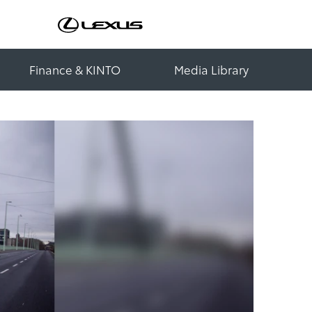
Finance & KINTO
Media Library