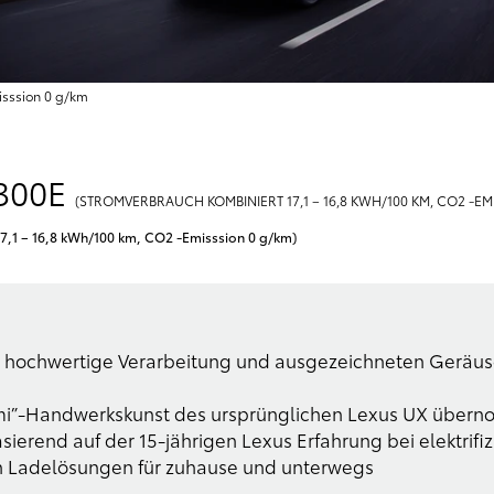
isssion 0 g/km
300E
(STROMVERBRAUCH KOMBINIERT 17,1 – 16,8 KWH/100 KM, CO2 -EM
7,1 – 16,8 kWh/100 km, CO2 -Emisssion 0 g/km)
rt hochwertige Verarbeitung und ausgezeichneten Geräu
umi”-Handwerkskunst des ursprünglichen Lexus UX über
sierend auf der 15-jährigen Lexus Erfahrung bei elektrifi
n Ladelösungen für zuhause und unterwegs