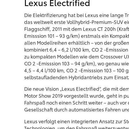
Lexus Electrified
Die Elektrifizierung hat bei Lexus eine lange 
das weltweit erste Vollhybrid-Premium-SUV ein
Flaggschiff, 2011 mit dem Lexus CT 200h (Kraft
Emisssion 101 – 93 g/km) erstmals ein Kompaktw
allen Modellreihen erhältlich – von der große
kombiniert 6,4 – 6,2 l/100 km, CO 2 -Emisssion
zu kompakten Modellen wie dem Crossover UX (
CO 2 -Emisssion 103 – 94 g/km), wo genau wie
4,5 – 4,4 l/100 km, CO 2 -Emisssion 103 – 100 
selbstaufladenden Hybridantriebs zum Einsa
Die neue Vision „Lexus Electrified“, die mit d
Motor Show 2019 vorgestellt wurde, geht in p
Fahrspaß noch einen Schritt weiter – auch vor 
Gesellschaft durch automatisiertes Fahren und
Lexus verfolgt einen integrierten Ansatz zur 
Technologien, um den Fahrspaß weiterzuentwi