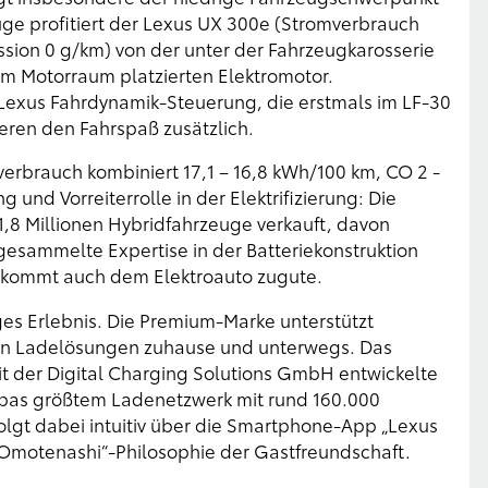
üge profitiert der Lexus UX 300e (Stromverbrauch
ssion 0 g/km) von der unter der Fahrzeugkarosserie
m Motorraum platzierten Elektromotor.
exus Fahrdynamik-Steuerung, die erstmals im LF-30
eren den Fahrspaß zusätzlich.
verbrauch kombiniert 17,1 – 16,8 kWh/100 km, CO 2 -
 und Vorreiterrolle in der Elektrifizierung: Die
1,8 Millionen Hybridfahrzeuge verkauft, davon
 gesammelte Expertise in der Batteriekonstruktion
 kommt auch dem Elektroauto zugute.
ges Erlebnis. Die Premium-Marke unterstützt
nen Ladelösungen zuhause und unterwegs. Das
t der Digital Charging Solutions GmbH entwickelte
opas größtem Ladenetzwerk mit rund 160.000
olgt dabei intuitiv über die Smartphone-App „Lexus
e „Omotenashi“-Philosophie der Gastfreundschaft.