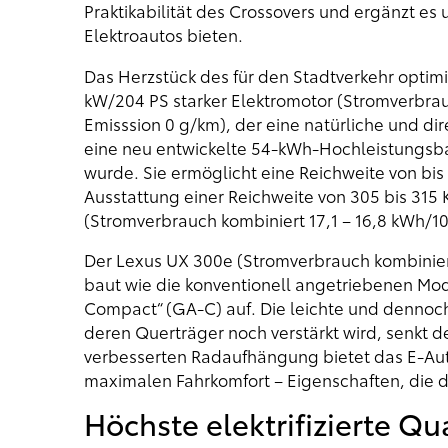
Praktikabilität des Crossovers und ergänzt es
Elektroautos bieten.
Das Herzstück des für den Stadtverkehr optimie
kW/204 PS starker Elektromotor (Stromverbrau
Emisssion 0 g/km), der eine natürliche und dir
eine neu entwickelte 54-kWh-Hochleistungsba
wurde. Sie ermöglicht eine Reichweite von bis
Ausstattung einer Reichweite von 305 bis 315 
(Stromverbrauch kombiniert 17,1 – 16,8 kWh/1
Der Lexus UX 300e (Stromverbrauch kombiniert
baut wie die konventionell angetriebenen Mode
Compact“ (GA-C) auf. Die leichte und dennoch s
deren Querträger noch verstärkt wird, senkt 
verbesserten Radaufhängung bietet das E-Auto
maximalen Fahrkomfort – Eigenschaften, die d
Höchste elektrifizierte Qua