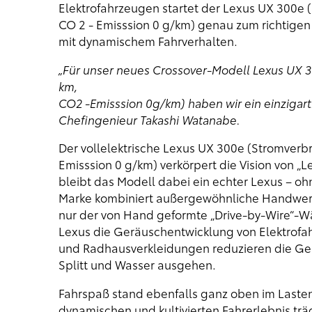
Elektrofahrzeugen startet der Lexus UX 300e 
CO 2 - Emisssion 0 g/km) genau zum richtigen 
mit dynamischem Fahrverhalten.
„Für unser neues Crossover-Modell Lexus UX 3
km,
CO2 -Emisssion 0g/km) haben wir ein einzigarti
Chefingenieur Takashi Watanabe.
Der vollelektrische Lexus UX 300e (Stromverbr
Emisssion 0 g/km) verkörpert die Vision von „
bleibt das Modell dabei ein echter Lexus – o
Marke kombiniert außergewöhnliche Handwerks
nur der von Hand geformte „Drive-by-Wire“-Wäh
Lexus die Geräuschentwicklung von Elektrofahr
und Radhausverkleidungen reduzieren die Ger
Splitt und Wasser ausgehen.
Fahrspaß stand ebenfalls ganz oben im Laste
dynamischen und kultivierten Fahrerlebnis tr