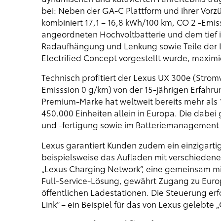
bei: Neben der GA-C Plattform und ihrer Vorz
kombiniert 17,1 – 16,8 kWh/100 km, CO 2 -Emis
angeordneten Hochvoltbatterie und dem tief i
Radaufhängung und Lenkung sowie Teile der L
Electrified Concept vorgestellt wurde, maximi
Technisch profitiert der Lexus UX 300e (Strom
Emisssion 0 g/km) von der 15-jährigen Erfahrung
Premium-Marke hat weltweit bereits mehr als 
450.000 Einheiten allein in Europa. Die dabei
und -fertigung sowie im Batteriemanagement
Lexus garantiert Kunden zudem ein einzigarti
beispielsweise das Aufladen mit verschiede
„Lexus Charging Network“, eine gemeinsam mi
Full-Service-Lösung, gewährt Zugang zu Eur
öffentlichen Ladestationen. Die Steuerung erf
Link“ – ein Beispiel für das von Lexus gelebt