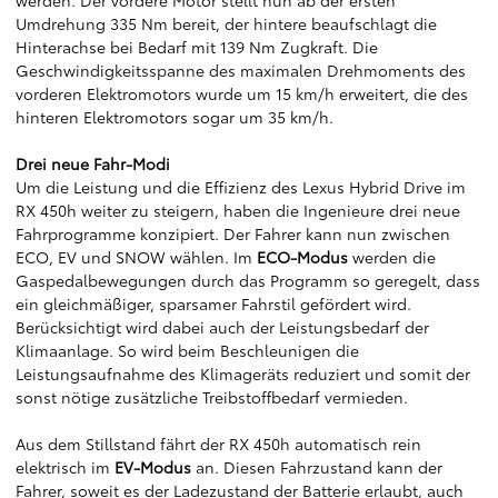
werden. Der vordere Motor stellt nun ab der ersten
Umdrehung 335 Nm bereit, der hintere beaufschlagt die
Hinterachse bei Bedarf mit 139 Nm Zugkraft. Die
Geschwindigkeitsspanne des maximalen Drehmoments des
vorderen Elektromotors wurde um 15 km/h erweitert, die des
hinteren Elektromotors sogar um 35 km/h.
Drei neue Fahr-Modi
Um die Leistung und die Effizienz des Lexus Hybrid Drive im
RX 450h weiter zu steigern, haben die Ingenieure drei neue
Fahrprogramme konzipiert. Der Fahrer kann nun zwischen
ECO, EV und SNOW wählen. Im
ECO-Modus
werden die
Gaspedalbewegungen durch das Programm so geregelt, dass
ein gleichmäßiger, sparsamer Fahrstil gefördert wird.
Berücksichtigt wird dabei auch der Leistungsbedarf der
Klimaanlage. So wird beim Beschleunigen die
Leistungsaufnahme des Klimageräts reduziert und somit der
sonst nötige zusätzliche Treibstoffbedarf vermieden.
Aus dem Stillstand fährt der RX 450h automatisch rein
elektrisch im
EV-Modus
an. Diesen Fahrzustand kann der
Fahrer, soweit es der Ladezustand der Batterie erlaubt, auch