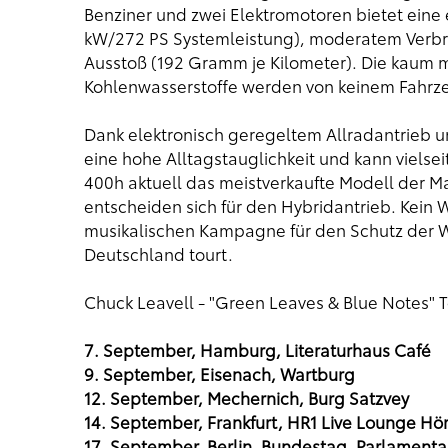
Benziner und zwei Elektromotoren bietet eine
kW/272 PS Systemleistung), moderatem Verbrau
Ausstoß (192 Gramm je Kilometer). Die kaum m
Kohlenwasserstoffe werden von keinem Fahrze
Dank elektronisch geregeltem Allradantrieb u
eine hohe Alltagstauglichkeit und kann vielsei
400h aktuell das meistverkaufte Modell der M
entscheiden sich für den Hybridantrieb. Kein 
musikalischen Kampagne für den Schutz der W
Deutschland tourt.
Chuck Leavell - "Green Leaves & Blue Notes" 
7. September, Hamburg, Literaturhaus Café
9. September, Eisenach, Wartburg
12. September, Mechernich, Burg Satzvey
14. September, Frankfurt, HR1 Live Lounge Hö
17. September, Berlin, Bundestag, Parlament