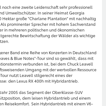
 noch eine zweite Leidenschaft sehr professionell
t und Umweltschützer. In seiner Heimat Georgia
00 Hektar große "Charlane Plantation" mit nachhaltig
. Als prominenter Sprecher mit hohem Sachverstand
tzer in mehreren politischen und ökonomischen
ltgerechte Bewirtschaftung der Wälder als wichtige
tzen.
gener Band eine Reihe von Konzerten in Deutschland
eaves & Blue Notes"-Tour sind so gewählt, dass mit
tionstermin verbunden ist, bei dem Chuck Leavell
ftsweisenden Umgang mit der wertvollen Ressource
our nutzt Leavell stilgerecht eines der
sse: den Lexus RX 400h mit Hybridantrieb.
im Jahr 2005 das Segment der Oberklasse-SUV
 Sitzposition, dem leisen Hybridantrieb und einem
n Reisekomfort. Sein Hybridantrieb mit einem V6-