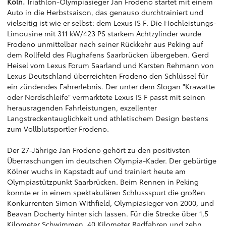
Köln.
Triathlon-Olympiasieger Jan Frodeno startet mit einem
Auto in die Herbstsaison, das genauso durchtrainiert und
vielseitig ist wie er selbst: dem Lexus IS F. Die Hochleistungs-
Limousine mit 311 kW/423 PS starkem Achtzylinder wurde
Frodeno unmittelbar nach seiner Rückkehr aus Peking auf
dem Rollfeld des Flughafens Saarbrücken übergeben. Gerd
Heisel vom Lexus Forum Saarland und Karsten Rehmann von
Lexus Deutschland überreichten Frodeno den Schlüssel für
ein zündendes Fahrerlebnis. Der unter dem Slogan "Krawatte
oder Nordschleife" vermarktete Lexus IS F passt mit seinen
herausragenden Fahrleistungen, exzellenter
Langstreckentauglichkeit und athletischem Design bestens
zum Vollblutsportler Frodeno.
Der 27-Jährige Jan Frodeno gehört zu den positivsten
Überraschungen im deutschen Olympia-Kader. Der gebürtige
Kölner wuchs in Kapstadt auf und trainiert heute am
Olympiastützpunkt Saarbrücken. Beim Rennen in Peking
konnte er in einem spektakulären Schlussspurt die großen
Konkurrenten Simon Withfield, Olympiasieger von 2000, und
Beavan Docherty hinter sich lassen. Für die Strecke über 1,5
Kilometer Schwimmen, 40 Kilometer Radfahren und zehn