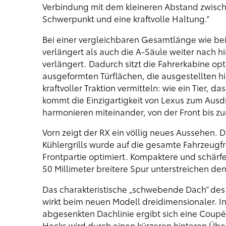
Verbindung mit dem kleineren Abstand zwisch
Schwerpunkt und eine kraftvolle Haltung.“
Bei einer vergleichbaren Gesamtlänge wie be
verlängert als auch die A-Säule weiter nach h
verlängert. Dadurch sitzt die Fahrerkabine opt
ausgeformten Türflächen, die ausgestellten hi
kraftvoller Traktion vermitteln: wie ein Tier, 
kommt die Einzigartigkeit von Lexus zum Ausdr
harmonieren miteinander, von der Front bis z
Vorn zeigt der RX ein völlig neues Aussehen.
Kühlergrills wurde auf die gesamte Fahrzeugfro
Frontpartie optimiert. Kompaktere und schärf
50 Millimeter breitere Spur unterstreichen d
Das charakteristische „schwebende Dach“ des 
wirkt beim neuen Modell dreidimensionaler. I
abgesenkten Dachlinie ergibt sich eine Coupé-
Hecks wird durch einen kürzeren hinteren Ü