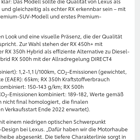
lar: Das Modell sollte die Qualität von Lexus als
d gleichzeitig als echter RX erkennbar sein – mit
s Premium-SUV-Modell und erstes Premium-
 Look und eine visuelle Präsenz, die der Qualität
ntspricht. Zur Wahl stehen der RX 450h+ mit
RX 350h Hybrid als effiziente Alternative zu Diesel-
ybrid RX 500h mit der Allradregelung DIRECT4
iert): 1,2-1,1 l/100km, CO
-Emissionen (gewichtet,
2
te (EAER): 65km; RX 350h Kraftstoffverbrauch
kombiniert: 150-143 g/km; RX 500h
CO
-Emissionen kombiniert: 189-182, Werte gemäß
2
icht final homologiert, die finalen
 Verkaufsstart Ende 2022 erwartet).
mit einem niedrigen optischen Schwerpunkt
ur-Design bei Lexus. „Dafür haben wir die Motorhaube
be abgesenkt. Die tiefere Charakterlinie sorgt in