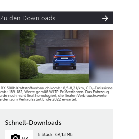
Zu den Downloads
RX 500h Kraftstoffverbrauch komb.: 8,5-8,2 l/km, CO
-Emissionen
RX 500h 
2
omb.: 189-182, Werte gemäß WLTP-Prüfverfahren. Das Fahrzeug
komb.: 189
urde noch nicht final homologiert, die finalen Verbrauchswerte
wurde noch
erden zum Verkaufsstart Ende 2022 erwartet.
werden zum
Schnell-Downloads
8 Stück | 69,13 MB
HR