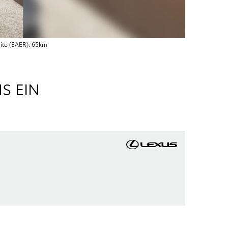
eite (EAER): 65km
S EIN