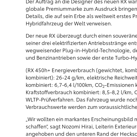
Der Auftrag an die Designer des neuen RX war k
globale Premiummarke zum Ausdruck bringen un
Details, die auf sein Erbe als weltweit erste
Hybridfahrzeug der Welt verweisen.
Der neue RX überzeugt durch einen souveränen
seiner drei elektrifizierten Antriebsstränge e
wegweisender Plug-in-Hybrid-Technologie, der 
und Benzinantrieben sowie der erste Turbo-H
(RX 450h+ Energieverbrauch (gewichtet, kombin
kombiniert): 26-24 g/km, elektrische Reichwei
kombiniert: 6,7-6,4 l/100km, CO
-Emissionen 
2
Kraftstoffverbrauch kombiniert: 8,5-8,2 l/km, 
WLTP-Prüfverfahren. Das Fahrzeug wurde noch n
Verbrauchswerte werden zum voraussichtlichen
„Wir wollten ein markantes Erscheinungsbild 
schaffen“, sagt Nozomi Hirai, Leiterin Exterie
angehoben und den unteren Rand der Heckschei