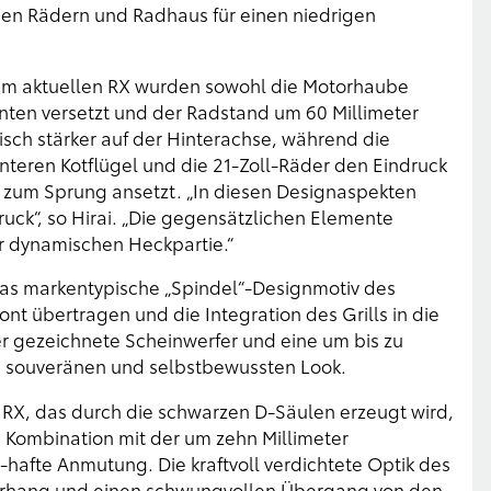
en Rädern und Radhaus für einen niedrigen
im aktuellen RX wurden sowohl die Motorhaube
inten versetzt und der Radstand um 60 Millimeter
isch stärker auf der Hinterachse, während die
nteren Kotflügel und die 21-Zoll-Räder den Eindruck
das zum Sprung ansetzt. „In diesen Designaspekten
uck“, so Hirai. „Die gegensätzlichen Elemente
ur dynamischen Heckpartie.“
 Das markentypische „Spindel“-Designmotiv des
nt übertragen und die Integration des Grills in die
er gezeichnete Scheinwerfer und eine um bis zu
en souveränen und selbstbewussten Look.
RX, das durch die schwarzen D-Säulen erzeugt wird,
n Kombination mit der um zehn Millimeter
hafte Anmutung. Die kraftvoll verdichtete Optik des
berhang und einen schwungvollen Übergang von den