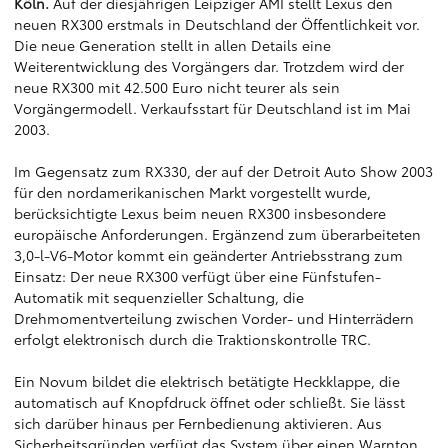
Köln.
Auf der diesjährigen Leipziger AMI stellt Lexus den
neuen RX300 erstmals in Deutschland der Öffentlichkeit vor.
Die neue Generation stellt in allen Details eine
Weiterentwicklung des Vorgängers dar. Trotzdem wird der
neue RX300 mit 42.500 Euro nicht teurer als sein
Vorgängermodell. Verkaufsstart für Deutschland ist im Mai
2003.
Im Gegensatz zum RX330, der auf der Detroit Auto Show 2003
für den nordamerikanischen Markt vorgestellt wurde,
berücksichtigte Lexus beim neuen RX300 insbesondere
europäische Anforderungen. Ergänzend zum überarbeiteten
3,0-l-V6-Motor kommt ein geänderter Antriebsstrang zum
Einsatz: Der neue RX300 verfügt über eine Fünfstufen-
Automatik mit sequenzieller Schaltung, die
Drehmomentverteilung zwischen Vorder- und Hinterrädern
erfolgt elektronisch durch die Traktionskontrolle TRC.
Ein Novum bildet die elektrisch betätigte Heckklappe, die
automatisch auf Knopfdruck öffnet oder schließt. Sie lässt
sich darüber hinaus per Fernbedienung aktivieren. Aus
Sicherheitsgründen verfügt das System über einen Warnton