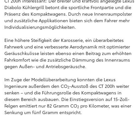
CT 200h interessant: Der breiter und kraftvoll angelegte Lexus
Diabolo Kühlergrill betont die sportliche Frontpartie und die
Präsenz des Kompaktwagens. Durch neue Innenraumpolster
und zusätzliche Applikationen bieten sich dem Fahrer mehr
Individualisierungsmöglichkeiten.
Eine höhere Steifigkeit der Karosserie, ein überarbeitetes
Fahrwerk und eine verbesserte Aerodynamik mit optimierter
Geräuschkulisse leisten ebenso einen Beitrag zum erhöhten
Fahrkomfort wie die zusätzliche Dämmung des Innenraums
gegen Außen- und Antriebsgeräusche.
Im Zuge der Modellüberarbeitung konnten die Lexus
Ingenieure außerdem den CO
-Ausstoß des CT 200h weiter
2
senken – und die Führungsrolle des Kompaktwagens in
diesem Bereich ausbauen. Die Einstiegsversion auf 15-Zoll-
Felgen emittiert nur 82 Gramm CO
pro Kilometer, was einer
2
Senkung um fünf Gramm entspricht.