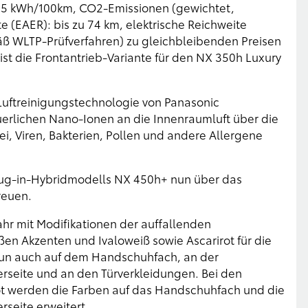
16,5 kWh/100km, CO2-Emissionen (gewichtet,
e (EAER): bis zu 74 km, elektrische Reichweite
mäß WLTP-Prüfverfahren) zu gleichbleibenden Preisen
st die Frontantrieb-Variante für den NX 350h Luxury
Luftreinigungstechnologie von Panasonic
uerlichen Nano-Ionen an die Innenraumluft über die
, Viren, Bakterien, Pollen und andere Allergene
lug-in-Hybridmodells NX 450h+ nun über das
reuen.
r mit Modifikationen der auffallenden
n Akzenten und Ivaloweiß sowie Ascarirot für die
 nun auch auf dem Handschuhfach, an der
erseite und an den Türverkleidungen. Bei den
t werden die Farben auf das Handschuhfach und die
rseite erweitert.