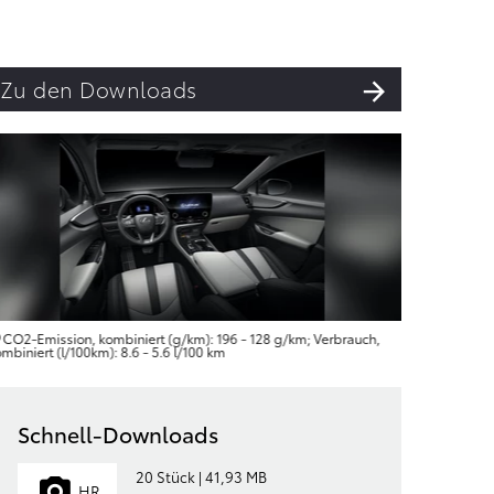
Zu den Downloads
CO2-Emission, kombiniert (g/km): 196 - 128 g/km; Verbrauch,
CO2-Emis
mbiniert (l/100km): 8.6 - 5.6 l/100 km
kombiniert 
Schnell-Downloads
20 Stück | 41,93 MB
HR