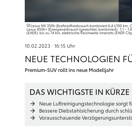
Lexus NX 350h (Kraftstoffverbrauch kombiniert 6,4 l/100 km, 
Lexus 450h+ (Energieverbrauch (gewichtet, kombiniert): 1,1 – 1
(EAER): bis zu 74 km, elektrische Reichweite innerorts (EAER Ci
10.02.2023 · 16:15
Uhr
NEUE TECHNOLOGIEN FÜ
Premium-SUV rollt ins neue Modelljahr
DAS WICHTIGSTE IN KÜRZE
Neue Luftreinigungstechnologie sorgt fü
Bessere Diebstahlsicherung durch schl
Vorausschauende Verzögerungsunterstü