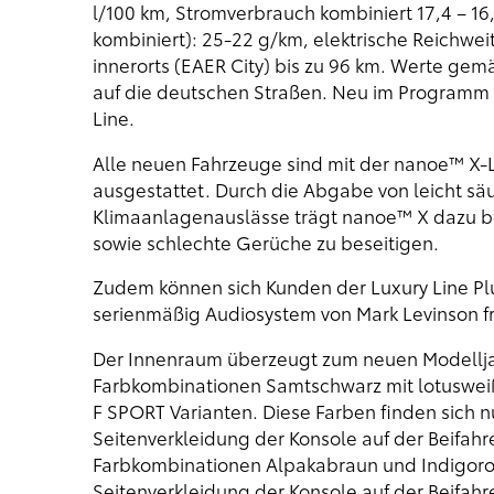
l/100 km, Stromverbrauch kombiniert 17,4 – 
kombiniert): 25-22 g/km, elektrische Reichweit
innerorts (EAER City) bis zu 96 km. Werte ge
auf die deutschen Straßen. Neu im Programm i
Line.
Alle neuen Fahrzeuge sind mit der nanoe™ X-
ausgestattet. Durch die Abgabe von leicht sä
Klimaanlagenauslässe trägt nanoe™ X dazu bei
sowie schlechte Gerüche zu beseitigen.
Zudem können sich Kunden der Luxury Line P
serienmäßig Audiosystem von Mark Levinson f
Der Innenraum überzeugt zum neuen Modelljah
Farbkombinationen Samtschwarz mit lotusweiße
F SPORT Varianten. Diese Farben finden sich
Seitenverkleidung der Konsole auf der Beifahr
Farbkombinationen Alpakabraun und Indigoro
Seitenverkleidung der Konsole auf der Beifahre