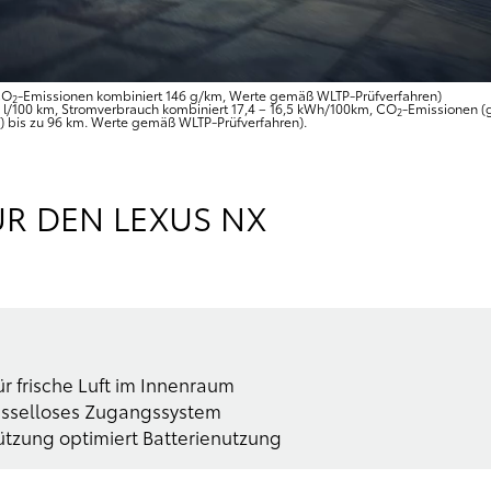
CO
-Emissionen kombiniert 146 g/km, Werte gemäß WLTP-Prüfverfahren)
2
,0 l/100 km, Stromverbrauch kombiniert 17,4 – 16,5 kWh/100km, CO
-Emissionen (g
2
ty) bis zu 96 km. Werte gemäß WLTP-Prüfverfahren).
R DEN LEXUS NX
r frische Luft im Innenraum
üsselloses Zugangssystem
tzung optimiert Batterienutzung