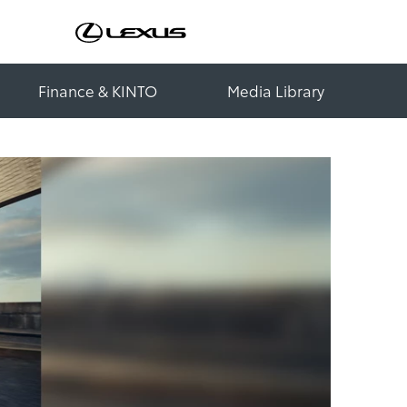
Finance & KINTO
Media Library