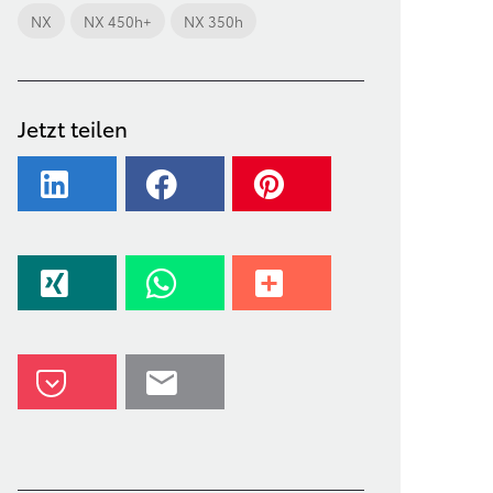
NX
NX 450h+
NX 350h
Jetzt teilen