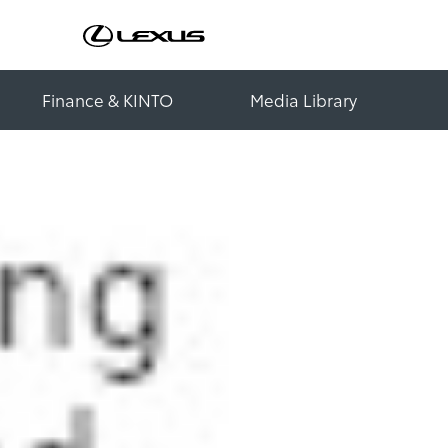
Finance & KINTO
Media Library