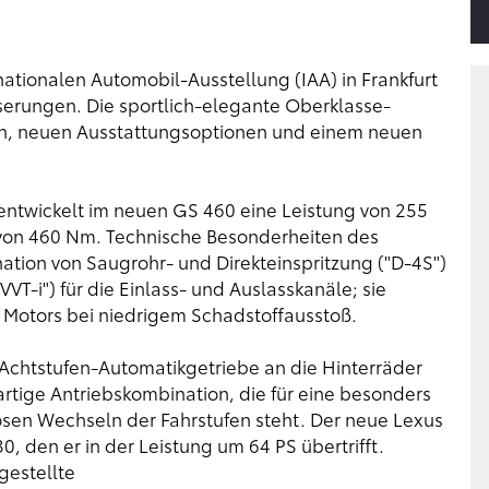
nationalen Automobil-Ausstellung (IAA) in Frankfurt
serungen. Die sportlich-elegante Oberklasse-
en, neuen Ausstattungsoptionen und einem neuen
entwickelt im neuen GS 460 eine Leistung von 255
on 460 Nm. Technische Besonderheiten des
ation von Saugrohr- und Direkteinspritzung ("D-4S")
VT-i") für die Einlass- und Auslasskanäle; sie
Motors bei niedrigem Schadstoffausstoß.
e Achtstufen-Automatikgetriebe an die Hinterräder
gartige Antriebskombination, die für eine besonders
losen Wechseln der Fahrstufen steht. Der neue Lexus
 den er in der Leistung um 64 PS übertrifft.
gestellte