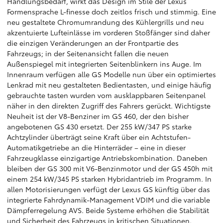
Handlungsbedarf, wirkt das Design im Stile der Lexus
Formensprache L-finesse doch zeitlos frisch und stimmig. Eine
neu gestaltete Chromumrandung des Kühlergrills und neu
akzentuierte Lufteinlässe im vorderen Stoßfänger sind daher
die einzigen Veränderungen an der Frontpartie des
Fahrzeugs; in der Seitenansicht fallen die neuen
Außenspiegel mit integrierten Seitenblinkern ins Auge. Im
Innenraum verfügen alle GS Modelle nun über ein optimiertes
Lenkrad mit neu gestalteten Bedientasten, und einige häufig
gebrauchte tasten wurden vom ausklappbaren Seitenpanel
näher in den direkten Zugriff des Fahrers gerückt. Wichtigste
Neuheit ist der V8-Benziner im GS 460, der den bisher
angebotenen GS 430 ersetzt. Der 255 kW/347 PS starke
Achtzylinder überträgt seine Kraft über ein Achtstufen-
Automatikgetriebe an die Hinterräder – eine in dieser
Fahrzeugklasse einzigartige Antriebskombination. Daneben
bleiben der GS 300 mit V6-Benzinmotor und der GS 450h mit
einem 254 kW/345 PS starken Hybridantrieb im Programm. In
allen Motorisierungen verfügt der Lexus GS künftig über das
integrierte Fahrdynamik-Management VDIM und die variable
Dämpferregelung AVS. Beide Systeme erhöhen die Stabilität
und Sicherheit des Fahrzeugs in kritischen Situationen.