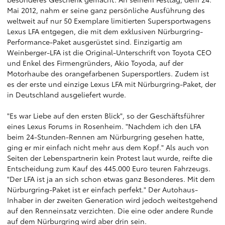
Mai 2012, nahm er seine ganz persönliche Ausführung des
weltweit auf nur 50 Exemplare limitierten Supersportwagens
Lexus LFA entgegen, die mit dem exklusiven Nürburgring-
Performance-Paket ausgerüstet sind. Einzigartig am
Weinberger-LFA ist die Original-Unterschrift von Toyota CEO
und Enkel des Firmengründers, Akio Toyoda, auf der
Motorhaube des orangefarbenen Supersportlers. Zudem ist
es der erste und einzige Lexus LFA mit Nürburgring-Paket, der
in Deutschland ausgeliefert wurde.
"Es war Liebe auf den ersten Blick", so der Geschäftsführer
eines Lexus Forums in Rosenheim. "Nachdem ich den LFA
beim 24-Stunden-Rennen am Nürburgring gesehen hatte,
ging er mir einfach nicht mehr aus dem Kopf." Als auch von
Seiten der Lebenspartnerin kein Protest laut wurde, reifte die
Entscheidung zum Kauf des 445.000 Euro teuren Fahrzeugs.
"Der LFA ist ja an sich schon etwas ganz Besonderes. Mit dem
Nürburgring-Paket ist er einfach perfekt." Der Autohaus-
Inhaber in der zweiten Generation wird jedoch weitestgehend
auf den Renneinsatz verzichten. Die eine oder andere Runde
auf dem Nürburgring wird aber drin sein.