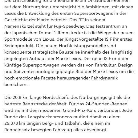
Die Entscheidung für die Teilnahme am 24-Stunden-Rennen
auf dem Nürburgring unterstreicht die Ambitionen, mit denen
Lexus die Entwicklung des ersten Supersportwagens in der
Geschichte der Marke betreibt. Das "F" in seinem
Namenskürzel steht für Fuji-Speedway. Das Testzentrum an
der japanischen Formel 1-Rennstrecke ist die Wiege der neuen
Sportmodelle von Lexus, der jüngst vorgestellte IS F ihr erstes
Serienprodukt. Die neuen Hochleistungsmodelle sind
konsequente strategische Bausteine innerhalb des langfristig
angelegten Aufbaus der Marke Lexus. Der neue IS F und der
künftige Supersportwagen werden das von Fahrkultur, Design
und Spitzentechnologie geprägte Bild der Marke Lexus um die
hoch emotionale Facette herausragender Fahrdynamik
bereichern.
Die 20,8 km lange Nordschleife des Nürburgrings gilt als die
härteste Rennstrecke der Welt. Für das 24-Stunden-Rennen
wird sie mit dem modernen Grand-Prix-Kurs verbunden. Jede
Runde des Langstreckenrennens mutiert damit zu einer
25,378 km langen Berg- und Talbahn, die einem im
Renneinsatz bewegten Fahrzeug alles abverlangt.