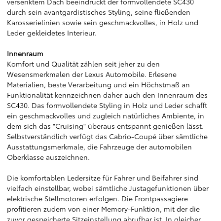
versenktem Dach beeindruckt der formvollendete SC430
durch sein avantgardistisches Styling, seine fließenden
Karosserielinien sowie sein geschmackvolles, in Holz und
Leder gekleidetes Interieur.
Innenraum
Komfort und Qualität zählen seit jeher zu den
Wesensmerkmalen der Lexus Automobile. Erlesene
Materialien, beste Verarbeitung und ein Höchstmaß an
Funktionalität kennzeichnen daher auch den Innenraum des
SC430. Das formvollendete Styling in Holz und Leder schafft
ein geschmackvolles und zugleich natürliches Ambiente, in
dem sich das "Cruising" überaus entspannt genießen lässt.
Selbstverständlich verfügt das Cabrio-Coupé über sämtliche
Ausstattungsmerkmale, die Fahrzeuge der automobilen
Oberklasse auszeichnen.
Die komfortablen Ledersitze für Fahrer und Beifahrer sind
vielfach einstellbar, wobei sämtliche Justagefunktionen über
elektrische Stellmotoren erfolgen. Die Frontpassagiere
profitieren zudem von einer Memory-Funktion, mit der die
zuvor gespeicherte Sitzeinstellung abrufbar ist. In gleicher