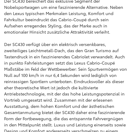
Der SC430 bereichert das exklusive Segment der
Nobelsportwagen um eine faszinierende Alternative. Neben
den Lexus typischen Merkmalen Leistung, Komfort und
Fahrkultur beeindruckt das Cabrio-Coupé durch sein
Aufsehen erregendes Styling, das der Marke auch in
emotionaler Hinsicht zusätzliche Attraktivität verleiht.
Der SC430 verfügt über ein elektrisch versenkbares,
zweiteiliges Leichtmetall-Dach, das den Gran Turismo auf
Tastendruck in ein faszinierendes Cabriolet verwandelt. Auch
in punkto Fahrleistungen setzt das Lexus Cabrio-Coupé
Maßstäbe im Feld der Wettbewerber: Sein Spurtvermögen von
Null auf 100 km/h in nur 6,4 Sekunden wird lediglich von
reinrassigen Sportlern unterboten. Eindrucksvoller als dieser
eher theoretische Wert ist jedoch die kultivierte
Antriebstechnologie, mit der das hohe Leistungspotenzial in
Vortrieb umgesetzt wird. Zusammen mit der erlesenen
Ausstattung, dem hohen Komfort und der ästhetischen
Gesamtanmutung bietet der SC430 daher eine faszinierende
Form der Fortbewegung, die das entspannte Fahrvergnügen
in den Mittelpunkt stellt. Luxus und Leistung einerseits sowie
Design und Komfort andererseits verschmelzen zu einem