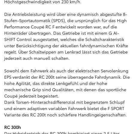
Höchstgeschwindigkeit von 230 km/h.
Die Antriebsleistung wird über eine dynamisch abgestufte 8-
Stufen-Sportautomatik (SPDS), die ursprünglich für das High
Performance Coupé RC F entwickelt worden war, auf die
Hinterräder übertragen. Das Getriebe ist mit einem G AI-
SHIFT Control ausgestattet, welches die Schaltcharakteristik
unter Berücksichtigung der aktuellen fahrdynamischen Kräfte
regelt. Über Schaltwippen am Lenkrad lässt sich das Getriebe
jederzeit auch manuell schalten.
Sowohl dem Fahrwerk als auch der elektrischen Servolenkung
EPS verdankt der RC 200t seine überragende Fahrdynamik. Die
hohe Agilität, das direkte Lenkgefühl und der hohe
mechanische Grip sind Qualitäten, mit denen das sportliche
Coupé jederzeit begeistert.
Dank Torsen-Hinterachsdifferenzial mit begrenztem Schlupf
und einem adaptiven variablen Fahrwerk bietet die F SPORT
Variante des RC 200t noch schärfere Handlingeigenschaften.
RC 300h
Der Hybridantrieb des RC 300h kombiniert einen 2,5 Liter