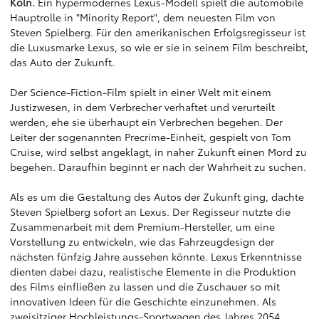
Köln.
Ein hypermodernes Lexus-Modell spielt die automobile
Hauptrolle in "Minority Report", dem neuesten Film von
Steven Spielberg. Für den amerikanischen Erfolgsregisseur ist
die Luxusmarke Lexus, so wie er sie in seinem Film beschreibt,
das Auto der Zukunft.
Der Science-Fiction-Film spielt in einer Welt mit einem
Justizwesen, in dem Verbrecher verhaftet und verurteilt
werden, ehe sie überhaupt ein Verbrechen begehen. Der
Leiter der sogenannten Precrime-Einheit, gespielt von Tom
Cruise, wird selbst angeklagt, in naher Zukunft einen Mord zu
begehen. Daraufhin beginnt er nach der Wahrheit zu suchen.
Als es um die Gestaltung des Autos der Zukunft ging, dachte
Steven Spielberg sofort an Lexus. Der Regisseur nutzte die
Zusammenarbeit mit dem Premium-Hersteller, um eine
Vorstellung zu entwickeln, wie das Fahrzeugdesign der
nächsten fünfzig Jahre aussehen könnte. Lexus´ Erkenntnisse
dienten dabei dazu, realistische Elemente in die Produktion
des Films einfließen zu lassen und die Zuschauer so mit
innovativen Ideen für die Geschichte einzunehmen. Als
zweisitziger Hochleistungs-Sportwagen des Jahres 2054