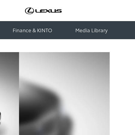
Finance & KINTO
Media Library