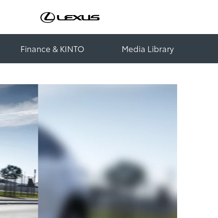
Finance & KINTO
Media Library