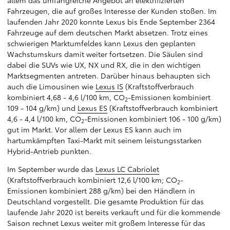
allem das umfangreiche Angebot an elektrifizierten
Fahrzeugen, die auf großes Interesse der Kunden stoßen. Im
laufenden Jahr 2020 konnte Lexus bis Ende September 2364
Fahrzeuge auf dem deutschen Markt absetzen. Trotz eines
schwierigen Marktumfeldes kann Lexus den geplanten
Wachstumskurs damit weiter fortsetzen. Die Säulen sind
dabei die SUVs wie UX, NX und RX, die in den wichtigen
Marktsegmenten antreten. Darüber hinaus behaupten sich
auch die Limousinen wie
Lexus IS
(Kraftstoffverbrauch
kombiniert 4,68 - 4,6 l/100 km, CO
-Emissionen kombiniert
2
109 - 104 g/km) und
Lexus ES
(Kraftstoffverbrauch kombiniert
4,6 - 4,4 l/100 km, CO
-Emissionen kombiniert 106 - 100 g/km)
2
gut im Markt. Vor allem der Lexus ES kann auch im
hartumkämpften Taxi-Markt mit seinem leistungsstarken
Hybrid-Antrieb punkten.
Im September wurde das
Lexus LC Cabriolet
(Kraftstoffverbrauch kombiniert 12,6 l/100 km; CO
-
2
Emissionen kombiniert 288 g/km) bei den Händlern in
Deutschland vorgestellt. Die gesamte Produktion für das
laufende Jahr 2020 ist bereits verkauft und für die kommende
Saison rechnet Lexus weiter mit großem Interesse für das