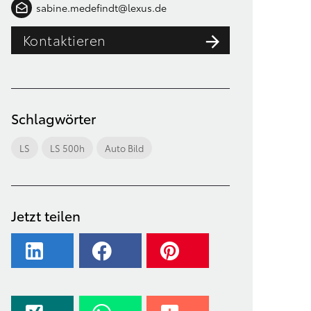
sabine.medefindt@lexus.de
Kontaktieren
Schlagwörter
LS
LS 500h
Auto Bild
Jetzt teilen