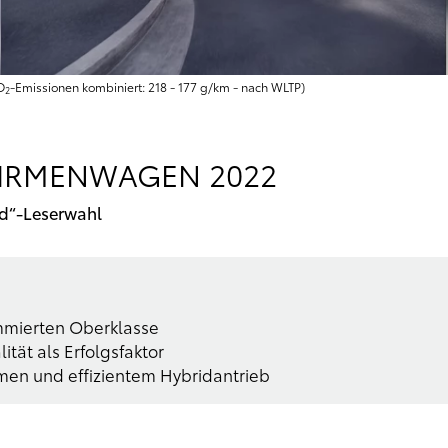
O
-Emissionen kombiniert: 218 - 177 g/km - nach WLTP)
2
 FIRMENWAGEN 2022
ld“-Leserwahl
mmierten Oberklasse
tät als Erfolgsfaktor
emen und effizientem Hybridantrieb