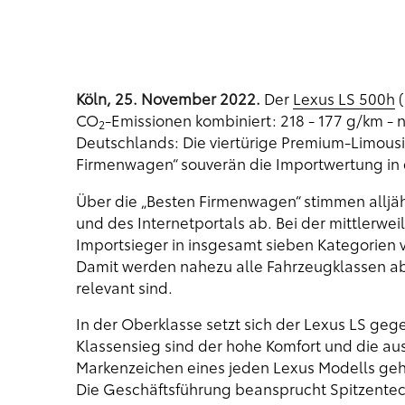
Köln, 25. November 2022.
Der
Lexus LS 500h
(
CO
-Emissionen kombiniert: 218 - 177 g/km -
2
Deutschlands: Die viertürige Premium-Limousin
Firmenwagen“ souverän die Importwertung in 
Über die „Besten Firmenwagen“ stimmen alljährl
und des Internetportals ab. Bei der mittlerwe
Importsieger in insgesamt sieben Kategorien 
Damit werden nahezu alle Fahrzeugklassen a
relevant sind.
In der Oberklasse setzt sich der Lexus LS ge
Klassensieg sind der hohe Komfort und die au
Markenzeichen eines jeden Lexus Modells gehö
Die Geschäftsführung beansprucht Spitzentech