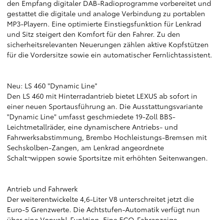
den Empfang digitaler DAB-Radioprogramme vorbereitet und
gestattet die digitale und analoge Verbindung zu portablen
MP3-Playern. Eine optimierte Einstiegsfunktion für Lenkrad
und Sitz steigert den Komfort für den Fahrer. Zu den
sicherheitsrelevanten Neuerungen zählen aktive Kopfstützen
für die Vordersitze sowie ein automatischer Fernlichtassistent.
Neu: LS 460 "Dynamic Line"
Den LS 460 mit Hinterradantrieb bietet LEXUS ab sofort in
einer neuen Sportausführung an. Die Ausstattungsvariante
"Dynamic Line" umfasst geschmiedete 19-Zoll BBS-
Leichtmetallräder, eine dynamischere Antriebs- und
Fahrwerksabstimmung, Brembo Hochleistungs-Bremsen mit
Sechskolben-Zangen, am Lenkrad angeordnete
Schalt¬wippen sowie Sportsitze mit erhöhten Seitenwangen.
Antrieb und Fahrwerk
Der weiterentwickelte 4,6-Liter V8 unterschreitet jetzt die
Euro-5 Grenzwerte. Die Achtstufen-Automatik verfügt nun
über eine Vorwahl-Funktion. Eine ECO-Fahranzeige