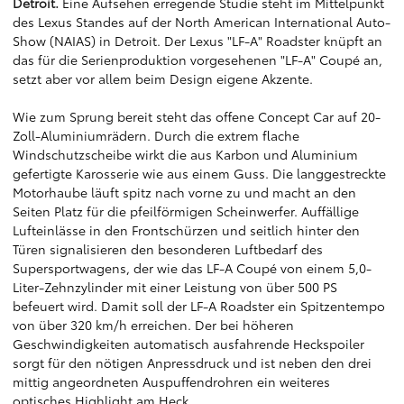
Detroit.
Eine Aufsehen erregende Studie steht im Mittelpunkt
des Lexus Standes auf der North American International Auto-
Show (NAIAS) in Detroit. Der Lexus "LF-A" Roadster knüpft an
das für die Serienproduktion vorgesehenen "LF-A" Coupé an,
setzt aber vor allem beim Design eigene Akzente.
Wie zum Sprung bereit steht das offene Concept Car auf 20-
Zoll-Aluminiumrädern. Durch die extrem flache
Windschutzscheibe wirkt die aus Karbon und Aluminium
gefertigte Karosserie wie aus einem Guss. Die langgestreckte
Motorhaube läuft spitz nach vorne zu und macht an den
Seiten Platz für die pfeilförmigen Scheinwerfer. Auffällige
Lufteinlässe in den Frontschürzen und seitlich hinter den
Türen signalisieren den besonderen Luftbedarf des
Supersportwagens, der wie das LF-A Coupé von einem 5,0-
Liter-Zehnzylinder mit einer Leistung von über 500 PS
befeuert wird. Damit soll der LF-A Roadster ein Spitzentempo
von über 320 km/h erreichen. Der bei höheren
Geschwindigkeiten automatisch ausfahrende Heckspoiler
sorgt für den nötigen Anpressdruck und ist neben den drei
mittig angeordneten Auspuffendrohren ein weiteres
optisches Highlight am Heck.