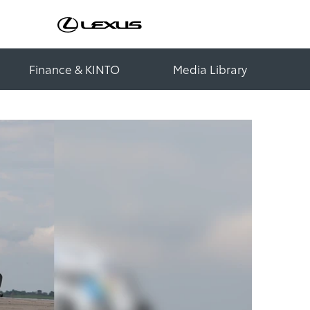
Finance & KINTO
Media Library