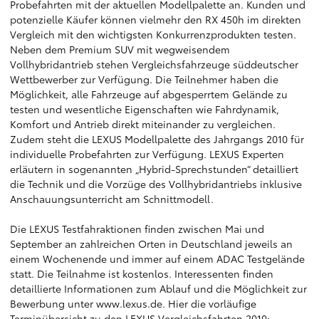
Probefahrten mit der aktuellen Modellpalette an. Kunden und
potenzielle Käufer können vielmehr den RX 450h im direkten
Vergleich mit den wichtigsten Konkurrenzprodukten testen.
Neben dem Premium SUV mit wegweisendem
Vollhybridantrieb stehen Vergleichsfahrzeuge süddeutscher
Wettbewerber zur Verfügung. Die Teilnehmer haben die
Möglichkeit, alle Fahrzeuge auf abgesperrtem Gelände zu
testen und wesentliche Eigenschaften wie Fahrdynamik,
Komfort und Antrieb direkt miteinander zu vergleichen.
Zudem steht die LEXUS Modellpalette des Jahrgangs 2010 für
individuelle Probefahrten zur Verfügung. LEXUS Experten
erläutern in sogenannten „Hybrid-Sprechstunden“ detailliert
die Technik und die Vorzüge des Vollhybridantriebs inklusive
Anschauungsunterricht am Schnittmodell.
Die LEXUS Testfahraktionen finden zwischen Mai und
September an zahlreichen Orten in Deutschland jeweils an
einem Wochenende und immer auf einem ADAC Testgelände
statt. Die Teilnahme ist kostenlos. Interessenten finden
detaillierte Informationen zum Ablauf und die Möglichkeit zur
Bewerbung unter www.lexus.de. Hier die vorläufige
Terminübersicht zu den LEXUS Vergleichsfahrten 2010: