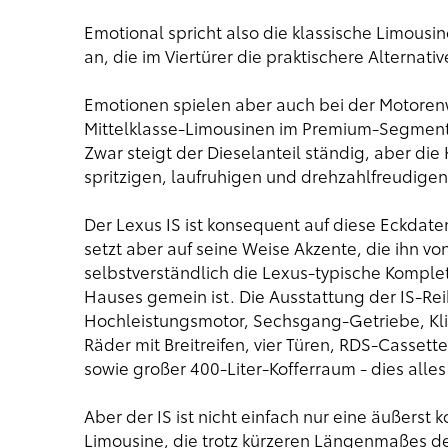
Emotional spricht also die klassische Limous
an, die im Viertürer die praktischere Alternat
Emotionen spielen aber auch bei der Motorenw
Mittelklasse-Limousinen im Premium-Segment 
Zwar steigt der Dieselanteil ständig, aber di
spritzigen, laufruhigen und drehzahlfreudigen
Der Lexus IS ist konsequent auf diese Eckdat
setzt aber auf seine Weise Akzente, die ihn v
selbstverständlich die Lexus-typische Komple
Hauses gemein ist. Die Ausstattung der IS-Rei
Hochleistungsmotor, Sechsgang-Getriebe, Klim
Räder mit Breitreifen, vier Türen, RDS-Casset
sowie großer 400-Liter-Kofferraum - dies alle
Aber der IS ist nicht einfach nur eine äußerst 
Limousine, die trotz kürzeren Längenmaßes d