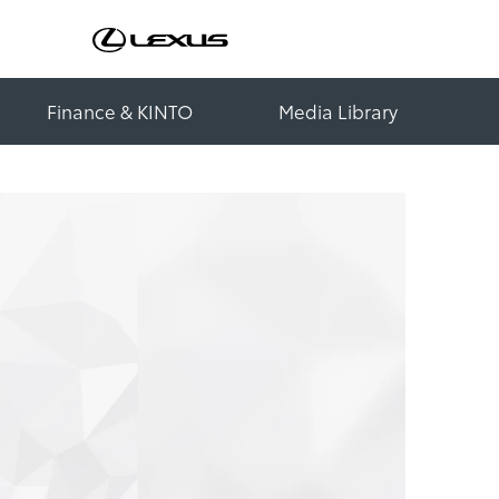
Finance & KINTO
Media Library