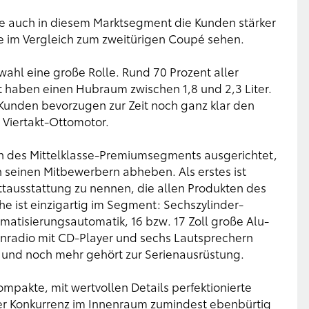
ine auch in diesem Marktsegment die Kunden stärker
ive im Vergleich zum zweitürigen Coupé sehen.
ahl eine große Rolle. Rund 70 Prozent aller
haben einen Hubraum zwischen 1,8 und 2,3 Liter.
e Kunden bevorzugen zur Zeit noch ganz klar den
 Viertakt-Ottomotor.
en des Mittelklasse-Premiumsegments ausgerichtet,
on seinen Mitbewerbern abheben. Als erstes ist
ttausstattung zu nennen, die allen Produkten des
he ist einzigartig im Segment: Sechszylinder-
atisierungsautomatik, 16 bzw. 17 Zoll große Alu-
tenradio mit CD-Player und sechs Lautsprechern
s und noch mehr gehört zur Serienausrüstung.
kompakte, mit wertvollen Details perfektionierte
er Konkurrenz im Innenraum zumindest ebenbürtig