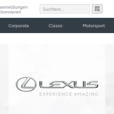
ssemeldungen
abonnieren
Corporate
Classic
Motorsport