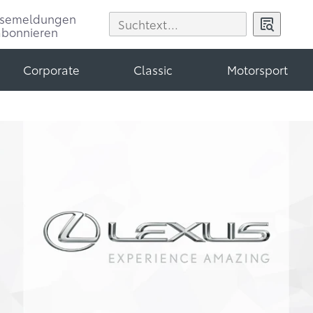
ssemeldungen
abonnieren
Corporate
Classic
Motorsport