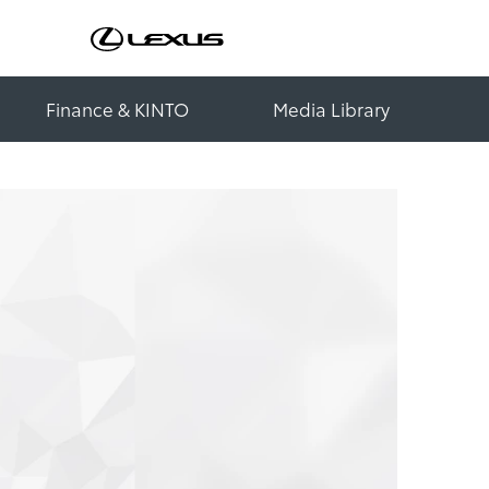
Finance & KINTO
Media Library