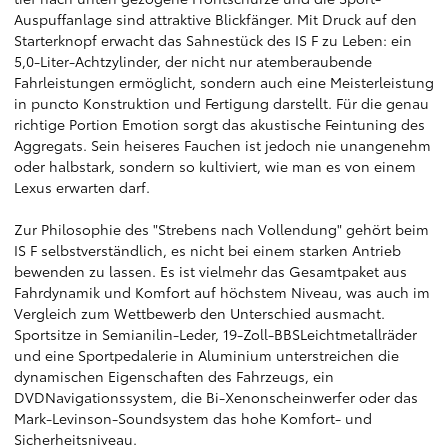
Auspuffanlage sind attraktive Blickfänger. Mit Druck auf den
Starterknopf erwacht das Sahnestück des IS F zu Leben: ein
5,0-Liter-Achtzylinder, der nicht nur atemberaubende
Fahrleistungen ermöglicht, sondern auch eine Meisterleistung
in puncto Konstruktion und Fertigung darstellt. Für die genau
richtige Portion Emotion sorgt das akustische Feintuning des
Aggregats. Sein heiseres Fauchen ist jedoch nie unangenehm
oder halbstark, sondern so kultiviert, wie man es von einem
Lexus erwarten darf.
Zur Philosophie des "Strebens nach Vollendung" gehört beim
IS F selbstverständlich, es nicht bei einem starken Antrieb
bewenden zu lassen. Es ist vielmehr das Gesamtpaket aus
Fahrdynamik und Komfort auf höchstem Niveau, was auch im
Vergleich zum Wettbewerb den Unterschied ausmacht.
Sportsitze in Semianilin-Leder, 19-Zoll-BBSLeichtmetallräder
und eine Sportpedalerie in Aluminium unterstreichen die
dynamischen Eigenschaften des Fahrzeugs, ein
DVDNavigationssystem, die Bi-Xenonscheinwerfer oder das
Mark-Levinson-Soundsystem das hohe Komfort- und
Sicherheitsniveau.