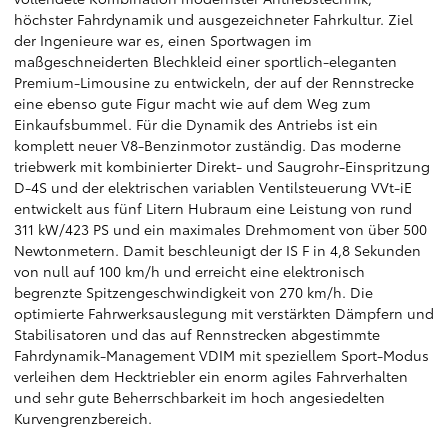
höchster Fahrdynamik und ausgezeichneter Fahrkultur. Ziel
der Ingenieure war es, einen Sportwagen im
maßgeschneiderten Blechkleid einer sportlich-eleganten
Premium-Limousine zu entwickeln, der auf der Rennstrecke
eine ebenso gute Figur macht wie auf dem Weg zum
Einkaufsbummel. Für die Dynamik des Antriebs ist ein
komplett neuer V8-Benzinmotor zuständig. Das moderne
triebwerk mit kombinierter Direkt- und Saugrohr-Einspritzung
D-4S und der elektrischen variablen Ventilsteuerung VVt-iE
entwickelt aus fünf Litern Hubraum eine Leistung von rund
311 kW/423 PS und ein maximales Drehmoment von über 500
Newtonmetern. Damit beschleunigt der IS F in 4,8 Sekunden
von null auf 100 km/h und erreicht eine elektronisch
begrenzte Spitzengeschwindigkeit von 270 km/h. Die
optimierte Fahrwerksauslegung mit verstärkten Dämpfern und
Stabilisatoren und das auf Rennstrecken abgestimmte
Fahrdynamik-Management VDIM mit speziellem Sport-Modus
verleihen dem Hecktriebler ein enorm agiles Fahrverhalten
und sehr gute Beherrschbarkeit im hoch angesiedelten
Kurvengrenzbereich.