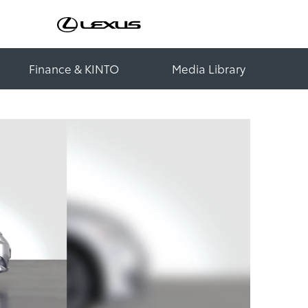
Finance & KINTO
Media Library