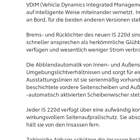
VDIM (Vehicle Dynamics Integrated Management
auf intelligente Weise miteinander vernetzt. 
an Bord, für die beiden anderen Versionen ste
Brems- und Rücklichter des neuen IS 220d sin
schneller ansprechen als herkömmliche Glühb
verfügen und wesentlich weniger Strom verbr
Die Abblendautomatik von Innen- und Außensp
Umgebungslichtverhältnissen und sorgt für ein
Ausstattungslinien ist sie serienmäßig vorh
beschichtete vordere Seitenscheiben und Auße
-automatisch aktivierten Scheibenwischer stets
Jeder IS 220d verfügt über eine aufwändig kon
wirkungsvollem Seitenaufprallschutz. Sie abso
hält sie von den Insassen fern.
Zahlreiche Airbags schützen die Insassen bei 