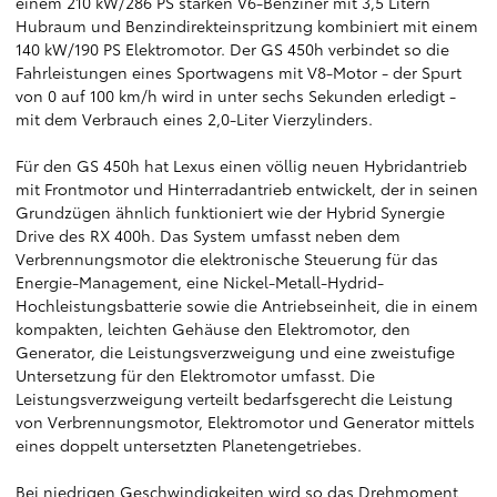
einem 210 kW/286 PS starken V6-Benziner mit 3,5 Litern
Hubraum und Benzindirekteinspritzung kombiniert mit einem
140 kW/190 PS Elektromotor. Der GS 450h verbindet so die
Fahrleistungen eines Sportwagens mit V8-Motor - der Spurt
von 0 auf 100 km/h wird in unter sechs Sekunden erledigt -
mit dem Verbrauch eines 2,0-Liter Vierzylinders.
Für den GS 450h hat Lexus einen völlig neuen Hybridantrieb
mit Frontmotor und Hinterradantrieb entwickelt, der in seinen
Grundzügen ähnlich funktioniert wie der Hybrid Synergie
Drive des RX 400h. Das System umfasst neben dem
Verbrennungsmotor die elektronische Steuerung für das
Energie-Management, eine Nickel-Metall-Hydrid-
Hochleistungsbatterie sowie die Antriebseinheit, die in einem
kompakten, leichten Gehäuse den Elektromotor, den
Generator, die Leistungsverzweigung und eine zweistufige
Untersetzung für den Elektromotor umfasst. Die
Leistungsverzweigung verteilt bedarfsgerecht die Leistung
von Verbrennungsmotor, Elektromotor und Generator mittels
eines doppelt untersetzten Planetengetriebes.
Bei niedrigen Geschwindigkeiten wird so das Drehmoment