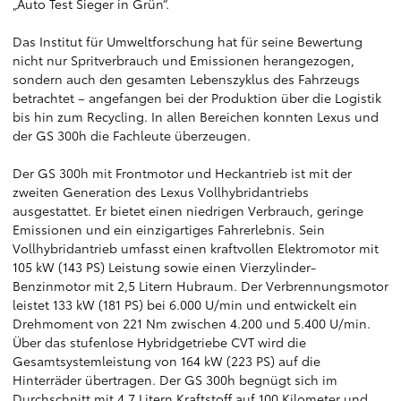
„Auto Test Sieger in Grün“.
Das Institut für Umweltforschung hat für seine Bewertung
nicht nur Spritverbrauch und Emissionen herangezogen,
sondern auch den gesamten Lebenszyklus des Fahrzeugs
betrachtet – angefangen bei der Produktion über die Logistik
bis hin zum Recycling. In allen Bereichen konnten Lexus und
der GS 300h die Fachleute überzeugen.
Der GS 300h mit Frontmotor und Heckantrieb ist mit der
zweiten Generation des Lexus Vollhybridantriebs
ausgestattet. Er bietet einen niedrigen Verbrauch, geringe
Emissionen und ein einzigartiges Fahrerlebnis. Sein
Vollhybridantrieb umfasst einen kraftvollen Elektromotor mit
105 kW (143 PS) Leistung sowie einen Vierzylinder-
Benzinmotor mit 2,5 Litern Hubraum. Der Verbrennungsmotor
leistet 133 kW (181 PS) bei 6.000 U/min und entwickelt ein
Drehmoment von 221 Nm zwischen 4.200 und 5.400 U/min.
Über das stufenlose Hybridgetriebe CVT wird die
Gesamtsystemleistung von 164 kW (223 PS) auf die
Hinterräder übertragen. Der GS 300h begnügt sich im
Durchschnitt mit 4,7 Litern Kraftstoff auf 100 Kilometer und