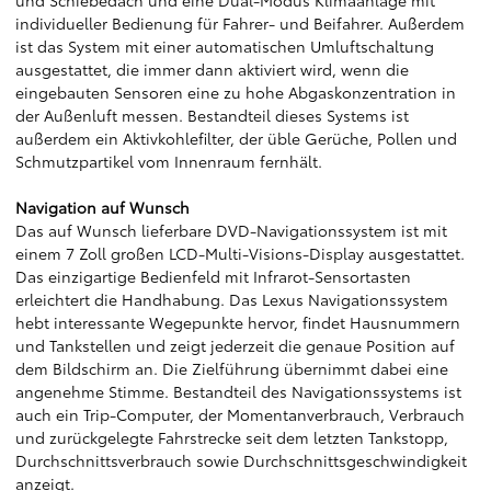
und Schiebedach und eine Dual-Modus Klimaanlage mit
individueller Bedienung für Fahrer- und Beifahrer. Außerdem
ist das System mit einer automatischen Umluftschaltung
ausgestattet, die immer dann aktiviert wird, wenn die
eingebauten Sensoren eine zu hohe Abgaskonzentration in
der Außenluft messen. Bestandteil dieses Systems ist
außerdem ein Aktivkohlefilter, der üble Gerüche, Pollen und
Schmutzpartikel vom Innenraum fernhält.
Navigation auf Wunsch
Das auf Wunsch lieferbare DVD-Navigationssystem ist mit
einem 7 Zoll großen LCD-Multi-Visions-Display ausgestattet.
Das einzigartige Bedienfeld mit Infrarot-Sensortasten
erleichtert die Handhabung. Das Lexus Navigationssystem
hebt interessante Wegepunkte hervor, findet Hausnummern
und Tankstellen und zeigt jederzeit die genaue Position auf
dem Bildschirm an. Die Zielführung übernimmt dabei eine
angenehme Stimme. Bestandteil des Navigationssystems ist
auch ein Trip-Computer, der Momentanverbrauch, Verbrauch
und zurückgelegte Fahrstrecke seit dem letzten Tankstopp,
Durchschnittsverbrauch sowie Durchschnittsgeschwindigkeit
anzeigt.