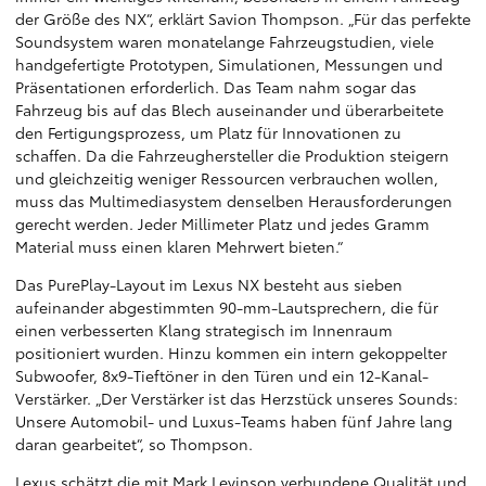
der Größe des NX“, erklärt Savion Thompson. „Für das perfekte
Soundsystem waren monatelange Fahrzeugstudien, viele
handgefertigte Prototypen, Simulationen, Messungen und
Präsentationen erforderlich. Das Team nahm sogar das
Fahrzeug bis auf das Blech auseinander und überarbeitete
den Fertigungsprozess, um Platz für Innovationen zu
schaffen. Da die Fahrzeughersteller die Produktion steigern
und gleichzeitig weniger Ressourcen verbrauchen wollen,
muss das Multimediasystem denselben Herausforderungen
gerecht werden. Jeder Millimeter Platz und jedes Gramm
Material muss einen klaren Mehrwert bieten.“
Das PurePlay-Layout im Lexus NX besteht aus sieben
aufeinander abgestimmten 90-mm-Lautsprechern, die für
einen verbesserten Klang strategisch im Innenraum
positioniert wurden. Hinzu kommen ein intern gekoppelter
Subwoofer, 8x9-Tieftöner in den Türen und ein 12-Kanal-
Verstärker. „Der Verstärker ist das Herzstück unseres Sounds:
Unsere Automobil- und Luxus-Teams haben fünf Jahre lang
daran gearbeitet“, so Thompson.
Lexus schätzt die mit Mark Levinson verbundene Qualität und