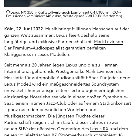
Lexus NX 350h (Kraftstoffverbrauch kombiniert 6,4 l/100 km, CO
-
2
Emissionen kombiniert 146 g/km, Werte gemäß WLTP-Prüfverfahren)
Köln, 22. Juni 2022.
Musik bringt Millionen Menschen auf der
ganzen Welt zusammen:
Lexus
feiert deshalb seine
langjährige und exklusive Partnerschaft mit
Mark Levinson
.
Der Premium-Audiospezialist garantiert perfekten
Klanggenuss in Lexus Modellen.
Seit mehr als 20 Jahren legen Lexus und die zu Harman
International gehörende Prestigemarke Mark Levinson die
Messlatte für automobile Audioqualität höher. Für jedes neue
Lexus Modell wird ein maßgeschneidertes Soundsystem
entwickelt: Immer ausgefeiltere Technologien ermöglichen
einzigartige Hörerlebnisse wie in einem großen Symphonie-
Saal, einem intimen Jazz-Club oder auf einem Stadionkonzert
– ganz nach den persönlichen Vorlieben und
Musikgeschmäckern. Die jüngsten Früchte dieser
Partnerschaft zeigen sich im Laufe dieses Jahres in zwei
neuen SUV: der nächsten Generation des
Lexus RX
und dem
neuen vollelektrischen RZ (Stromverbrauch kombiniert: 18,1