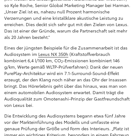
so Kyle Roche, Senior Global Marketing Manager bei Harman.
„Unser Ziel ist es, nahezu null Prozent harmonische
Verzerrungen und eine kristallklare akustische Leistung zu
erreichen. Dies deckt sich sehr gut mit den Zielen von Lexus.
Das ist einer der Gründe, warum die Partnerschaft seit mehr
als 20 Jahren besteht.“
Eines der jüngsten Beispiele für die Zusammenarbeit ist das
Audiosystem im
Lexus NX 350h
(Kraftstoffverbrauch
kombiniert 6,4 l/100 km, CO
-Emissionen kombiniert 146
2
g/km, Werte gemäß WLTP-Prüfverfahren): Dank der neuen
PurePlay-Architektur wird ein 7.1-Surround-Sound-Effekt
erzeugt, der den Klang noch näher an das Ohr der Insassen
bringt. Das Hörerlebnis geht über das hinaus, was man von
einem automobilen Audiosystem erwartet. Damit trägt die
Audioqualität zum Omotenashi-Prinzip der Gastfreundschaft
von Lexus bei.
Die Entwicklung des Audiosystems begann etwa fünf Jahre
vor der Markteinführung des Modells und umfasste eine
genaue Prüfung der Größe und Form des Interieurs. „Platz ist
immer ein wichtiges Kriterium, besonders in einem Fahrzeug