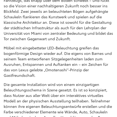
Fahrzeugs, das knapp über dem Boden schwebt – und rückt
so die Vision einer nachhaltigeren Zukunft noch besser ins
Blickfeld. Zwei jeweils an beleuchteten Bögen aufgehängte
Schaukeln flankieren das Kunstwerk und spielen auf die
klassische Architektur an. Diese ist sowohl für die Gestaltung
der städtischen Infrastruktur als auch für den Lehrplan der
Universität von Miami von zentraler Bedeutung und bildet das
Tor zwischen Gegenwart und Zukunft.
Möbel mit eingebetteter LED-Beleuchtung greifen das
bogenförmige Design wieder auf. Die eigens von Barnes und
seinem Team entworfenen Sitzgelegenheiten laden zum
Ausruhen, Entspannen und Auftanken ein – ein Zeichen für
das von Lexus gelebte „Omotenashi“-Prinzip der
Gastfreundschaft.
Die gesamte Installation wird von einem einzigartigen
Beleuchtungsschema in Szene gesetzt. Es ist so konzipiert,
dass Nutzer aus aller Welt über ein interaktives virtuelles
Modell an der physischen Ausstellung teilhaben. Teilnehmer
können ihre eigenen Beleuchtungsentwürfe erstellen und die
Farbe verschiedener Elemente wie Wände, Auto, Schaukeln