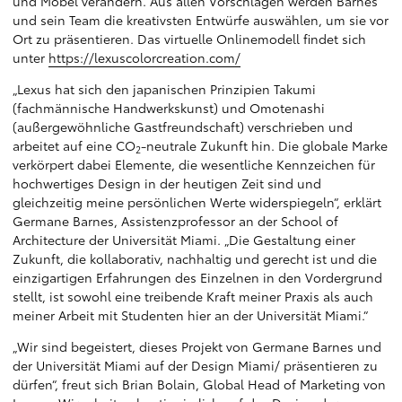
und Möbel verändern. Aus allen Vorschlägen werden Barnes
und sein Team die kreativsten Entwürfe auswählen, um sie vor
Ort zu präsentieren. Das virtuelle Onlinemodell findet sich
unter
https://lexuscolorcreation.com/
„Lexus hat sich den japanischen Prinzipien Takumi
(fachmännische Handwerkskunst) und Omotenashi
(außergewöhnliche Gastfreundschaft) verschrieben und
arbeitet auf eine CO
-neutrale Zukunft hin. Die globale Marke
2
verkörpert dabei Elemente, die wesentliche Kennzeichen für
hochwertiges Design in der heutigen Zeit sind und
gleichzeitig meine persönlichen Werte widerspiegeln“, erklärt
Germane Barnes, Assistenzprofessor an der School of
Architecture der Universität Miami. „Die Gestaltung einer
Zukunft, die kollaborativ, nachhaltig und gerecht ist und die
einzigartigen Erfahrungen des Einzelnen in den Vordergrund
stellt, ist sowohl eine treibende Kraft meiner Praxis als auch
meiner Arbeit mit Studenten hier an der Universität Miami.“
„Wir sind begeistert, dieses Projekt von Germane Barnes und
der Universität Miami auf der Design Miami/ präsentieren zu
dürfen“, freut sich Brian Bolain, Global Head of Marketing von